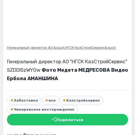
Генеральный директор АО &quot;НГСК КазСтройСервис&quot;
Генеральный директор АО "НГСК КазСтройСервис"
SZDDI5zWYGw
Фото Медета МЕДРЕСОВА
Видео
Ербола АМАНШИНА
Забастовка
иск
Казстройсервис
Чинаревское месторождение
Поделиться