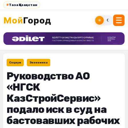
#
Таза Қазақстан
☀
☾
Социум
Экономика
Руководство АО
«НГСК
КазСтройСервис»
подало иск в суд на
бастовавших рабочих