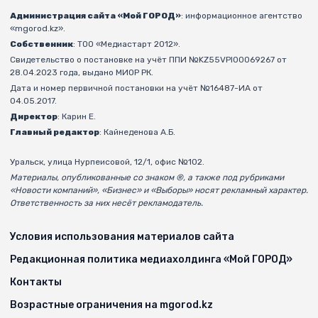
Администрация сайта «Мой ГОРОД»
: информационное агентство
«mgorod.kz».
Собственник
: ТОО «Медиастарт 2012».
Свидетельство о постановке на учёт ППИ №KZ55VPI00069267 от
28.04.2023 года, выдано МИОР РК.
Дата и номер первичной постановки на учёт №16487-ИА от
04.05.2017.
Директор
: Карин Е.
Главный редактор
: Кайнеденова А.Б.
Уральск, улица Нурпеисовой, 12/1, офис №102.
Материалы, опубликованные со знаком ®, а также под рубриками
«Новости компаний», «Бизнес» и «Выборы» носят рекламный характер.
Ответственность за них несёт рекламодатель.
Условия использования материалов сайта
Редакционная политика медиахолдинга «Мой ГОРОД»
Контакты
Возрастные ограничения на mgorod.kz