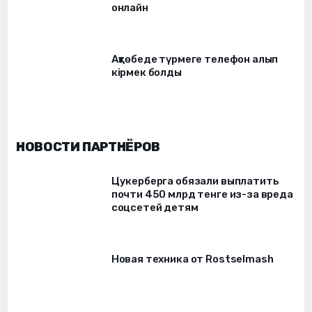
онлайн
Ақтөбеде түрмеге телефон алып
кірмек болды
НОВОСТИ ПАРТНЁРОВ
Цукерберга обязали выплатить
почти 450 млрд тенге из-за вреда
соцсетей детям
Новая техника от Rostselmash