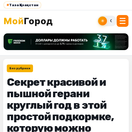
#
Таза Қазақстан
☀
☾
Без рубрики
Секрет красивой и
пышной герани
круглый год в этой
простой подкормке,
которую можно