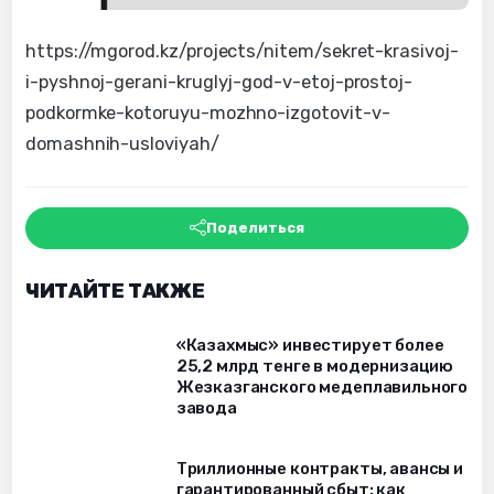
https://mgorod.kz/projects/nitem/sekret-krasivoj-
i-pyshnoj-gerani-kruglyj-god-v-etoj-prostoj-
podkormke-kotoruyu-mozhno-izgotovit-v-
domashnih-usloviyah/
Поделиться
ЧИТАЙТЕ ТАКЖЕ
«Казахмыс» инвестирует более
25,2 млрд тенге в модернизацию
Жезказганского медеплавильного
завода
Триллионные контракты, авансы и
гарантированный сбыт: как