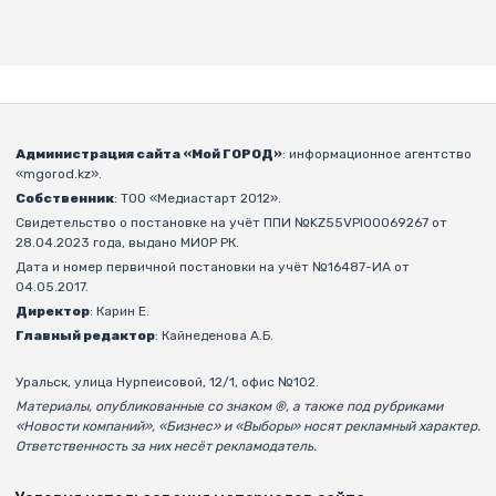
Администрация сайта «Мой ГОРОД»
: информационное агентство
«mgorod.kz».
Собственник
: ТОО «Медиастарт 2012».
Свидетельство о постановке на учёт ППИ №KZ55VPI00069267 от
28.04.2023 года, выдано МИОР РК.
Дата и номер первичной постановки на учёт №16487-ИА от
04.05.2017.
Директор
: Карин Е.
Главный редактор
: Кайнеденова А.Б.
Уральск, улица Нурпеисовой, 12/1, офис №102.
Материалы, опубликованные со знаком ®, а также под рубриками
«Новости компаний», «Бизнес» и «Выборы» носят рекламный характер.
Ответственность за них несёт рекламодатель.