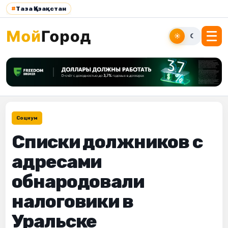
#
Таза Қазақстан
☀
☾
Социум
Списки должников с
адресами
обнародовали
налоговики в
Уральске