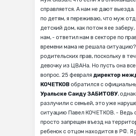
справляется. А нам не дают выезда.
по детям, я переживаю, что муж отд
детский дом, как потом я ее заберу
нам, - ответил нам в секторе по пр
времени мама не решала ситуацию? 
родительских прав, поскольку в те
девочку из ЦВАНа. Но пусть она вс
вопрос. 25 февраля
директор межд
КОЧЕТКОВ
обратился с официальн
Уральске Саиду ЗАБИТОВУ
, одна
разлучили с семьей, это уже наруш
ситуацию Павел КОЧЕТКОВ. - Ведь с
просто запрещен въезд на территор
ребенок с отцом находится в РФ. Я 