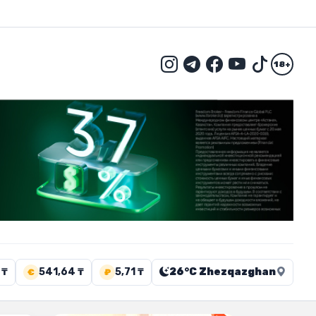
18+
 ₸
541,64 ₸
5,71 ₸
26°C Zhezqazghan
€
₽