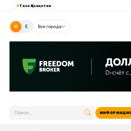
#
Таза Қазақстан
☀
☾
Все города
ИНФОРМАЦИО
Поиск по сайту