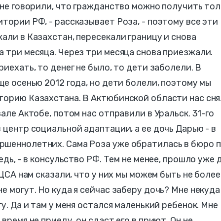
 Мне говорили, что гражданство можно получить тол
тории РФ, - рассказывает Роза, - поэтому все эти
али в Казахстан, пересекали границу и снова
а три месяца. Через три месяца снова приезжали.
риехать, то денег не было, то дети заболели. В
ще осенью 2012 года, но дети болели, поэтому мы
иторию Казахстана. В Актюбинской области нас сн
зале Актобе, потом нас отправили в Уральск. 31-го
 центр социальной адаптации, а ее дочь Дарью - в
ршеннолетних. Сама Роза уже обратилась в бюро 
едь, - в консульство РФ. Тем не менее, прошло уже 
 ЦСА нам сказали, что у них мы можем быть не более
е могут. Но куда я сейчас заберу дочь? Мне некуда
гу. Да и там у меня остался маленький ребенок. Мне
время не приеду, он сдаст его в приют. Он не