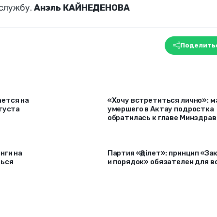
 службу.
Анэль КАЙНЕДЕНОВА
Поделить
ется на
«Хочу встретиться лично»: м
густа
умершего в Актау подростка
обратилась к главе Минздрав
нги на
Партия «Әділет»: принцип «За
ться
и порядок» обязателен для в