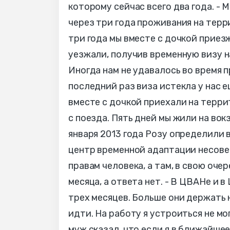
которому сейчас всего два года. -
через три года проживания на терри
три года мы вместе с дочкой приезж
уезжали, получив временную визу н
Иногда нам не удавалось во время п
последний раз виза истекла у нас е
вместе с дочкой приехали на терр
с поезда. Пять дней мы жили на вок
января 2013 года Розу определили в
центр временной адаптации несове
правам человека, а там, в свою очер
месяца, а ответа нет. - В ЦВАНе и в
трех месяцев. Больше они держать н
идти. На работу я устроиться не мо
муж сказал, что если я в ближайшее 