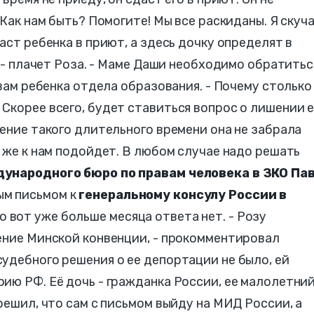
 Как нам быть? Помогите! Мы все раскиданы. Я скуч
аст ребенка в приют, а здесь дочку определят в
, - плачет Роза. - Маме Даши необходимо обратитьс
авам ребенка отдела образования. - Почему столько
Скорее всего, будет ставиться вопрос о лишении 
чение такого длительного времени она не забрала
е же к нам подойдет. В любом случае надо решать
ународного бюро по правам человека в ЗКО Па
ым письмом к
генеральному консулу России в
ко вот уже больше месяца ответа нет. - Розу
ение Минской конвенции, - прокомментировал
удебного решения о ее депортации не было, ей
ию РФ. Её дочь - гражданка России, ее малолетни
решил, что сам с письмом выйду на МИД России, а