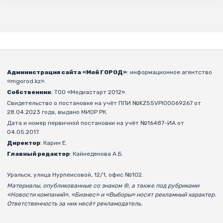
Администрация сайта «Мой ГОРОД»
: информационное агентство
«mgorod.kz».
Собственник
: ТОО «Медиастарт 2012».
Свидетельство о постановке на учёт ППИ №KZ55VPI00069267 от
28.04.2023 года, выдано МИОР РК.
Дата и номер первичной постановки на учёт №16487-ИА от
04.05.2017.
Директор
: Карин Е.
Главный редактор
: Кайнеденова А.Б.
Уральск, улица Нурпеисовой, 12/1, офис №102.
Материалы, опубликованные со знаком ®, а также под рубриками
«Новости компаний», «Бизнес» и «Выборы» носят рекламный характер.
Ответственность за них несёт рекламодатель.