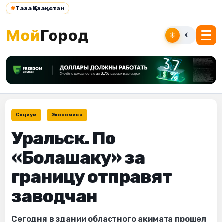
#
Таза Қазақстан
☀
☾
Социум
Экономика
Уральск. По
«Болашаку» за
границу отправят
заводчан
Сегодня в здании областного акимата прошел