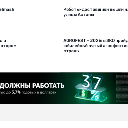
selmash
Роботы-доставщики вышли н
улицы Астаны
ю и
AGROFEST – 2026: в ЗКО прой
 котором
юбилейный пятый агрофести
страны