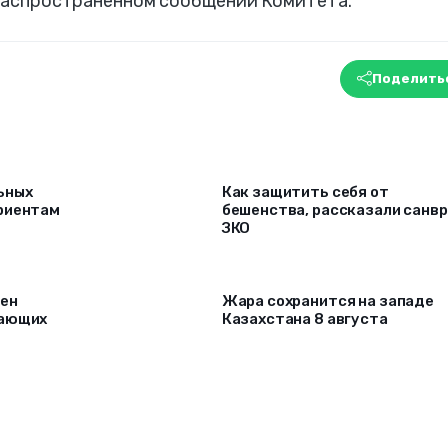
в распространенном сообщении Комитета.
Поделить
ьных
Как защитить себя от
риентам
бешенства, рассказали санв
ЗКО
рен
Жара сохранится на западе
лающих
Казахстана 8 августа