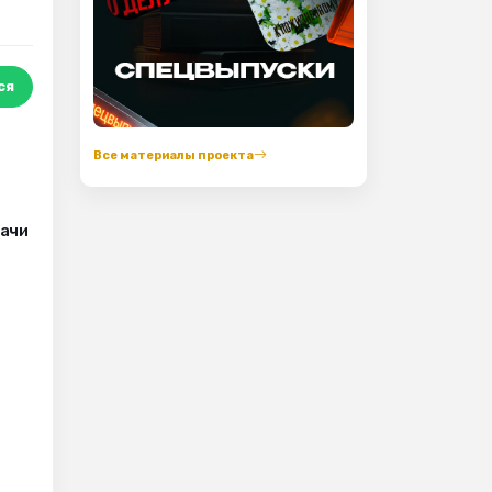
ся
Все материалы проекта
рачи