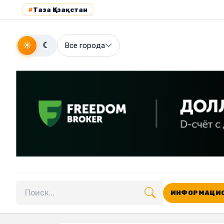
#
Таза Қазақстан
☀
☾
Все города
ИНФОРМАЦИО
Поиск по сайту