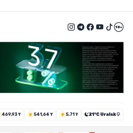
18+
469,93 ₸
541,64 ₸
5,71 ₸
21°C Uralsk
€
₽