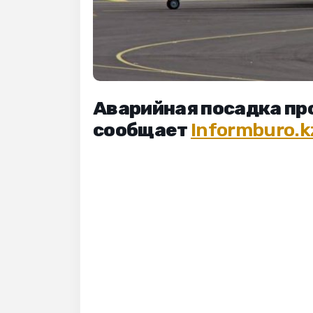
Аварийная посадка про
сообщает
Informburo.k