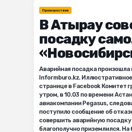
Происшествия
В Атырау со
посадку само
«Новосибирс
Аварийная посадка произошла 
Informburo.kz. Иллюстративно
странице в Facebook Комитет 
утром, в 10.03 по времени Аста
авиакомпании Pegasus, следов
поступило сообщение об отказе
совершить аварийную посадку в
благополучно приземлился. На 