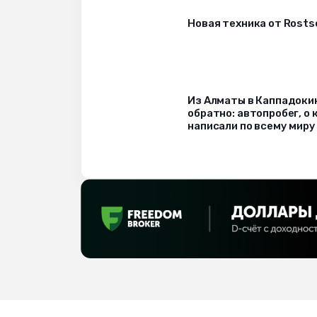
Новая техника от Rost
Из Алматы в Каппадоки
обратно: автопробег, о
написали по всему миру