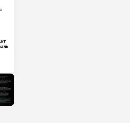
а
дет
валь