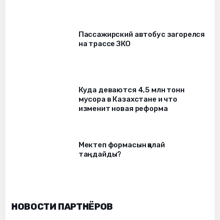
Пассажирский автобус загорелся
на трассе ЗКО
Куда деваются 4,5 млн тонн
мусора в Казахстане и что
изменит новая реформа
Мектеп формасын қалай
таңдайды?
НОВОСТИ ПАРТНЁРОВ