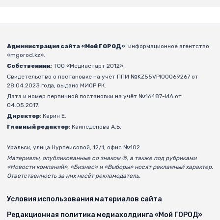
Администрация сайта «Мой ГОРОД»
: информационное агентство
«mgorod.kz».
Собственник
: ТОО «Медиастарт 2012».
Свидетельство о постановке на учёт ППИ №KZ55VPI00069267 от
28.04.2023 года, выдано МИОР РК.
Дата и номер первичной постановки на учёт №16487-ИА от
04.05.2017.
Директор
: Карин Е.
Главный редактор
: Кайнеденова А.Б.
Уральск, улица Нурпеисовой, 12/1, офис №102.
Материалы, опубликованные со знаком ®, а также под рубриками
«Новости компаний», «Бизнес» и «Выборы» носят рекламный характер.
Ответственность за них несёт рекламодатель.
Условия использования материалов сайта
Редакционная политика медиахолдинга «Мой ГОРОД»