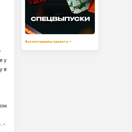
Все материалы проекта
-
е у
у в
том
 -