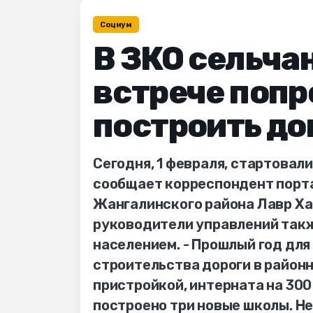
Социум
В ЗКО сельча
встрече попр
построить до
Сегодня, 1 февраля, стартовал
сообщает корреспондент порта
Жангалинского района Лавр Ха
руководители управлений такж
населением. - Прошлый год дл
строительства дороги в районн
пристройкой, интерната на 300
построено три новые школы. Н