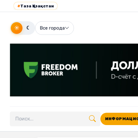
#
Таза Қазақстан
☀
☾
Все города
ИНФОРМАЦИО
Поиск по сайту