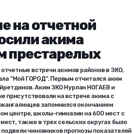
не на отчетной
осили акима
м престарелых
и отчетные встречи акимов районов в ЗКО,
ла "Мой ГОРОД". Первым отчитался аким
йретдинов. Аким ЗКО Нурлан НОГАЕВ и
е присутствовали на встрече акима с
я жангалинцев запомнился окончанием
ом центре, школы-гимназии на 600 мест с
 мест, также в трех сельских округах было
е подвели чиновников прогнозы показателей