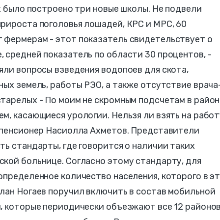
ах было построено три новые школы. Не подвели
рироста поголовья лошадей, КРС и МРС, 60
 фермерам - этот показатель свидетельствует о
 средней показатель по области 30 процентов, -
яли вопросы взведения водопоев для скота,
ных земель, работы РЭО, а также отсутствие врача
тарелых - По моим не скромным подсчетам в район
м, касающиеся урологии. Нельзя ли взять на работ
л пенсионер Насиолла Ахметов. Представители
ть стандарты, где говорится о наличии таких
кой больнице. Согласно этому стандарту, для
определенное количество населения, которого в э
лан Ногаев поручил включить в состав мобильной
, которые периодически объезжают все 12 районов.