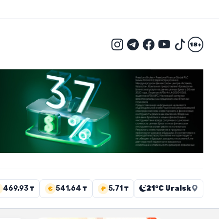
18+
469,93 ₸
541,64 ₸
5,71 ₸
21°C Uralsk
€
₽