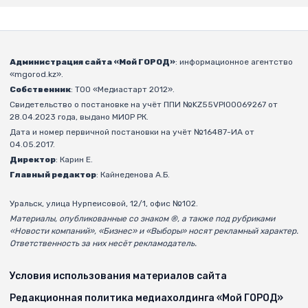
Администрация сайта «Мой ГОРОД»
: информационное агентство
«mgorod.kz».
Собственник
: ТОО «Медиастарт 2012».
Свидетельство о постановке на учёт ППИ №KZ55VPI00069267 от
28.04.2023 года, выдано МИОР РК.
Дата и номер первичной постановки на учёт №16487-ИА от
04.05.2017.
Директор
: Карин Е.
Главный редактор
: Кайнеденова А.Б.
Уральск, улица Нурпеисовой, 12/1, офис №102.
Материалы, опубликованные со знаком ®, а также под рубриками
«Новости компаний», «Бизнес» и «Выборы» носят рекламный характер.
Ответственность за них несёт рекламодатель.
Условия использования материалов сайта
Редакционная политика медиахолдинга «Мой ГОРОД»