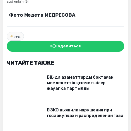
sud onlain (6)
Фото Медета МЕДРЕСОВА
суд
Поделиться
ЧИТАЙТЕ ТАКЖЕ
БҚО-да азаматтарды боқтаған
мемлекеттік қызметшілер
жауапқа тартылды
В ЗКО выявили нарушения при
госзакупках и распределении газа