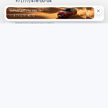
+7 (777) 478-00-04
Электронный адрес «МГ»
mg_500678@mail.ru
Написать редактору сайта
redaktor_mg@mail.ru
Наверх