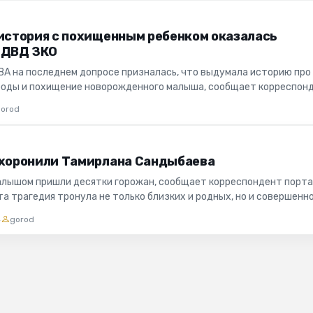
 история с похищенным ребенком оказалась
 ДВД ЗКО
А на последнем допросе призналась, что выдумала историю про
роды и похищение новорожденного малыша, сообщает корреспон
РОД"...
gorod
охоронили Тамирлана Сандыбаева
алышом пришли десятки горожан, сообщает корреспондент порт
а трагедия тронула не только близких и родных, но и совершенн
...
4
gorod