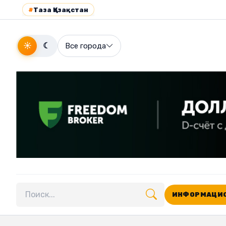
#
Таза Қазақстан
☀
☾
Все города
ИНФОРМАЦИО
Поиск по сайту