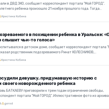
зали в ДВД ЗКО, сообщает корреспондент портала "Мой ГОРОД".
летнего ребенка произошло 21 ноября прошлого года. Тогда
ень схвати...
Кристина Кобина
озреваемого в похищении ребенка в Уральске: «
о слышит чьи-то голоса»
спитывался в детском доме, сообщает корреспондент портала 
ссказал родственник подозреваемого Ринат КОЛЕСНИКОВ,
спитывался в...
Кристина Кобина
 осудили девушку, придумавшую историю с
 своего новорожденного ребенка
вь БАТКАЕВУ приговорили к трем годам ограничения свободы,
спондент портала "Мой ГОРОД". Иллюстративное фото из архива 
 ур...
6
gorod