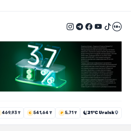
18+
469,93 ₸
541,64 ₸
5,71 ₸
21°C Uralsk
€
₽