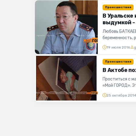
Происшествия
В Уральске
выдумкой -
Любовь БАТКАЕВ
беременность, 
портала "Мой ГО
19 июля 2016
Происшествия
В Актобе п
Проститься с м
«Мой ГОРОД». Эт
незнакомых для с
25 октября 201