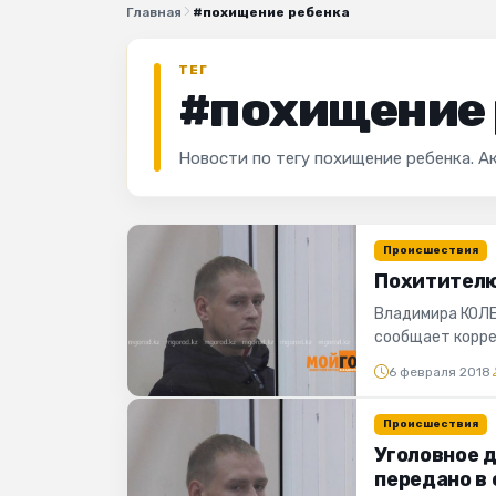
Главная
#похищение ребенка
ТЕГ
#похищение 
Новости по тегу похищение ребенка. А
Происшествия
Похитителю
Владимира КОЛЕ
сообщает корре
ЗКО, приговор В..
6 февраля 2018
Происшествия
Уголовное д
передано в 