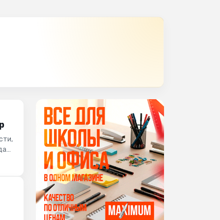
р
сти,
да