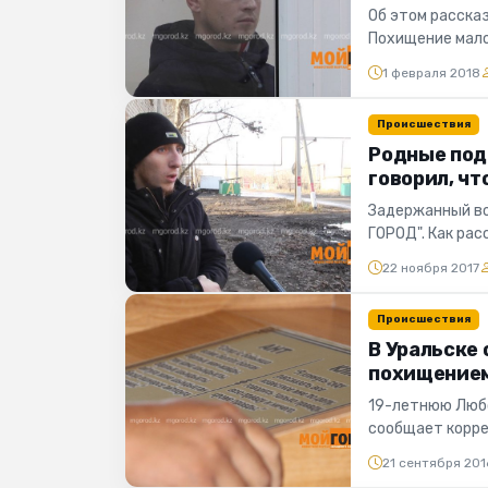
Об этом расска
Похищение мало
неизвестный пар
1 февраля 2018
Происшествия
Родные под
говорил, чт
Задержанный во
ГОРОД". Как ра
задержанный во
22 ноября 2017
Происшествия
В Уральске
похищением
19-летнюю Любо
сообщает корре
Как рассказали в
21 сентября 201