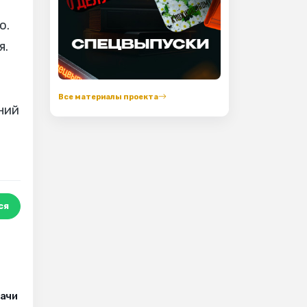
о.
я.
Все материалы проекта
ний
о
ся
рачи