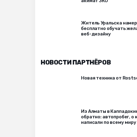
акимат ЗКО
Житель Уральска наме
бесплатно обучать же
веб-дизайну
НОВОСТИ ПАРТНЁРОВ
Новая техника от Rost
Из Алматы в Каппадоки
обратно: автопробег, о
написали по всему миру