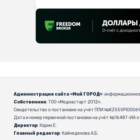
Администрация сайта «Мой ГОРОД»
: информационное
Собственник
: ТОО «Медиастарт 2012».
Свидетельство о постановке на учёт ППИ №KZ55VPI000692
Дата и номер первичной постановки на учёт №16487-ИА от
Директор
: Карин Е.
Главный редактор
: Кайнеденова А.Б.