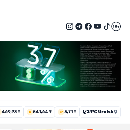
18+
469,93 ₸
541,64 ₸
5,71 ₸
21°C Uralsk
€
₽