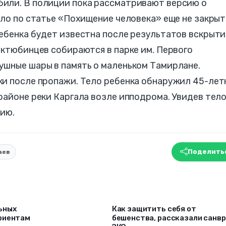
убили. В полиции пока рассматривают версию о
ело по статье «Похищение человека» еще не закрыт
ебенка будет известна после результатов вскрыти
актюбинцев собираются в парке им. Первого
ушные шары в память о маленьком Тамирлане.
тки после пропажи. Тело ребенка обнаружил 45-лет
районе реки Каргала возле ипподрома. Увидев тел
цию.
Поделить
аев
ьных
Как защитить себя от
риентам
бешенства, рассказали санв