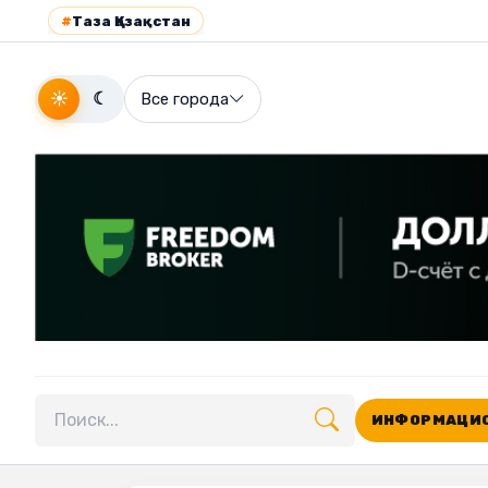
#
Таза Қазақстан
☀
☾
Все города
ИНФОРМАЦИО
Поиск по сайту