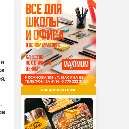
 и
се
я,
СПЕЦПРОЕКТЫ МГ
.
ов