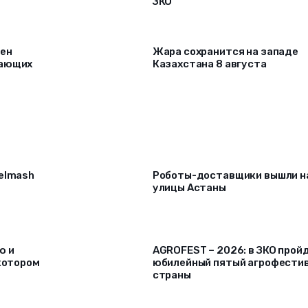
ЗКО
рен
Жара сохранится на западе
лающих
Казахстана 8 августа
selmash
Роботы-доставщики вышли н
улицы Астаны
ю и
AGROFEST – 2026: в ЗКО прой
 котором
юбилейный пятый агрофести
страны