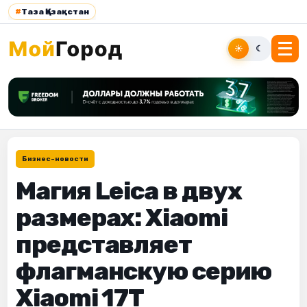
#
Таза Қазақстан
☀
☾
Бизнес-новости
Магия Leica в двух
размерах: Xiaomi
представляет
флагманскую серию
Xiaomi 17T