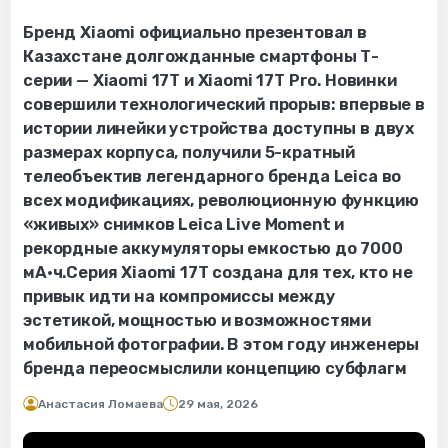
Бренд Xiaomi официально презентовал в
Казахстане долгожданные смартфоны Т-
серии — Xiaomi 17T и Xiaomi 17T Pro. Новинки
совершили технологический прорыв: впервые в
истории линейки устройства доступны в двух
размерах корпуса, получили 5-кратный
телеобъектив легендарного бренда Leica во
всех модификациях, революционную функцию
«живых» снимков Leica Live Moment и
рекордные аккумуляторы емкостью до 7000
мА·ч.Серия Xiaomi 17T создана для тех, кто не
привык идти на компромиссы между
эстетикой, мощностью и возможностями
мобильной фотографии. В этом году инженеры
бренда переосмыслили концепцию субфлагм
Анастасия Ломаева
29 мая, 2026