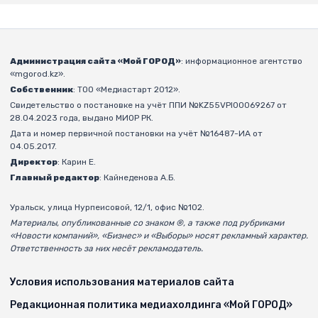
Администрация сайта «Мой ГОРОД»
: информационное агентство
«mgorod.kz».
Собственник
: ТОО «Медиастарт 2012».
Свидетельство о постановке на учёт ППИ №KZ55VPI00069267 от
28.04.2023 года, выдано МИОР РК.
Дата и номер первичной постановки на учёт №16487-ИА от
04.05.2017.
Директор
: Карин Е.
Главный редактор
: Кайнеденова А.Б.
Уральск, улица Нурпеисовой, 12/1, офис №102.
Материалы, опубликованные со знаком ®, а также под рубриками
«Новости компаний», «Бизнес» и «Выборы» носят рекламный характер.
Ответственность за них несёт рекламодатель.
Условия использования материалов сайта
Редакционная политика медиахолдинга «Мой ГОРОД»