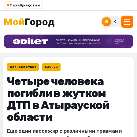
#
Таза Қазақстан
☀
☾
Происшествия
Социум
Четыре человека
погибли в жутком
ДТП в Атырауской
области
Ещё один пассажир с различными травмами