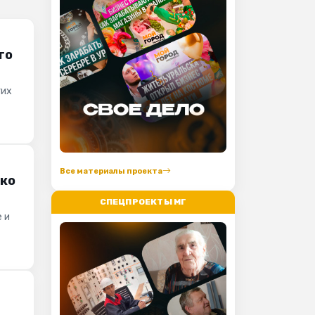
го
гих
Все материалы проекта
гко
СПЕЦПРОЕКТЫ МГ
 и