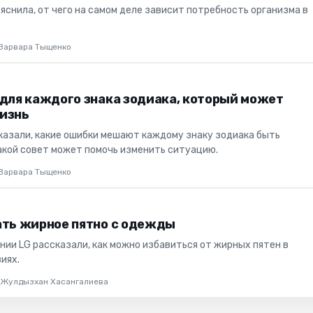
яснила, от чего на самом деле зависит потребность организма в
Варвара Тыщенко
 для каждого знака зодиака, который может
изнь
казали, какие ошибки мешают каждому знаку зодиака быть
акой совет может помочь изменить ситуацию.
Варвара Тыщенко
ать жирное пятно с одежды
нии LG рассказали, как можно избавиться от жирных пятен в
иях.
Жулдызхан Хасангалиева