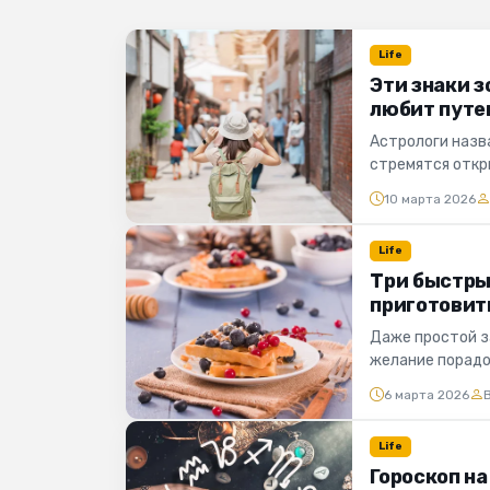
Life
Эти знаки з
любит путе
Астрологи назв
стремятся откр
10 марта 2026
Life
Три быстры
приготовит
Даже простой з
желание порадо
6 марта 2026
Life
Гороскоп на