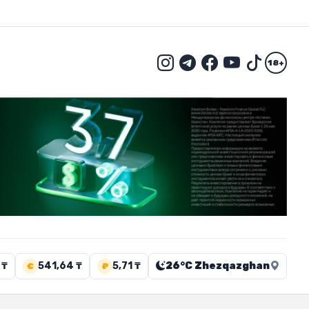
18+
 ₸
541,64 ₸
5,71 ₸
26°C Zhezqazghan
€
₽