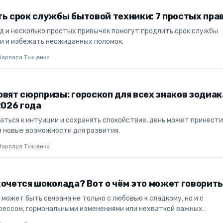
ть срок службы бытовой техники: 7 простых пра
д и несколько простых привычек помогут продлить срок службы
и и избежать неожиданных поломок.
Варвара Тыщенко
вят сюрпризы: гороскоп для всех знаков зодиак
2026 года
аться к интуиции и сохранять спокойствие, день может принест
и новые возможности для развития.
Варвара Тыщенко
очется шоколада? Вот о чём это может говорит
 может быть связана не только с любовью к сладкому, но и с
рессом, гормональными изменениями или нехваткой важных
.