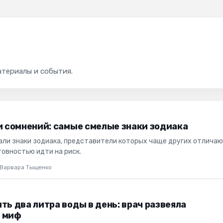
атериалы и события.
и сомнений: самые смелые знаки зодиака
али знаки зодиака, представители которых чаще других отлича
товностью идти на риск.
Варвара Тыщенко
ть два литра воды в день: врач развеяла
 миф