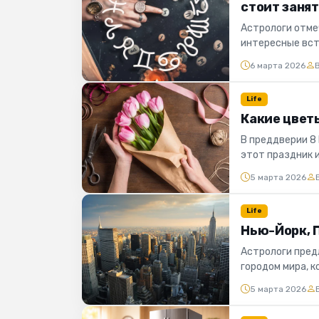
стоит заня
Астрологи отме
интересные вст
6 марта 2026
Life
Какие цветы
В преддверии 8
этот праздник 
5 марта 2026
Life
Нью-Йорк, П
Астрологи пред
городом мира, к
атмосферу.
5 марта 2026