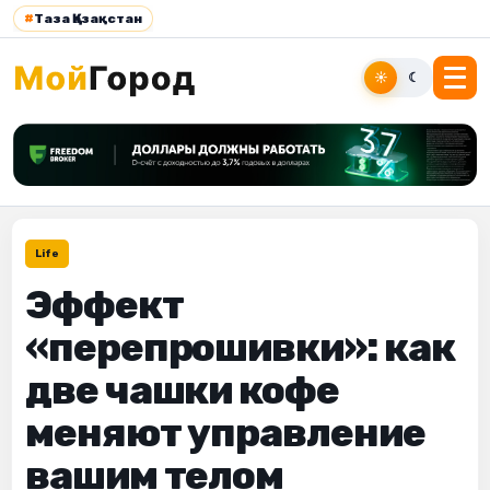
#
Таза Қазақстан
☀
☾
Life
Эффект
«перепрошивки»: как
две чашки кофе
меняют управление
вашим телом