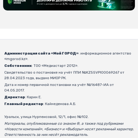
Администрация сайта «Мой ГОРОД»
: информационное агентство
«mgorod.kz».
Собственник
: ТОО «Медиастарт 2012».
Свидетельство о постановке на учёт ППИ №KZ55VPI00069267 от
28.04.2023 года, выдано МИОР РК.
Дата и номер первичной постановки на учёт №16487-ИА от
04.05.2017.
Директор
: Карин Е.
Главный редактор
: Кайнеденова А.Б.
Уральск, улица Нурпеисовой, 12/1, офис №102.
Материалы, опубликованные со знаком ®, а также под рубриками
«Новости компаний», «Бизнес» и «Выборы» носят рекламный характер.
Ответственность за них несёт рекламодатель.