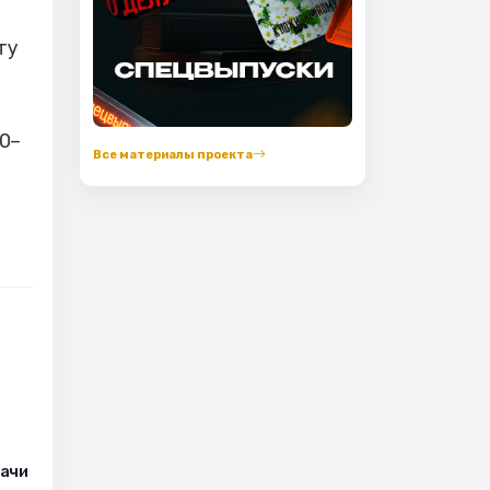
ту
0–
Все материалы проекта
рачи