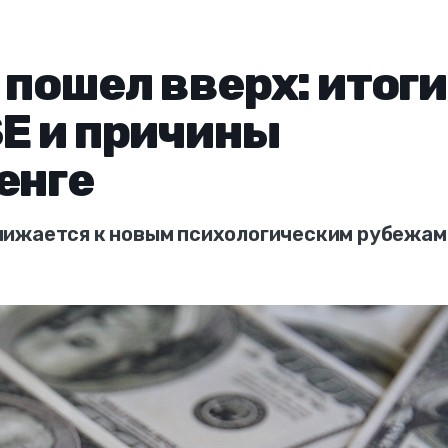
 пошел вверх: итоги
SE и причины
енге
лижается к новым психологическим рубежам