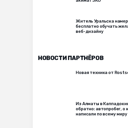
акимат ЗКО
Житель Уральска наме
бесплатно обучать же
веб-дизайну
НОВОСТИ ПАРТНЁРОВ
Новая техника от Rost
Из Алматы в Каппадоки
обратно: автопробег, о
написали по всему миру