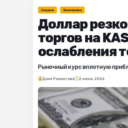
Социум
Экономика
Доллар резко
торгов на KA
ослабления т
Рыночный курс вплотную приб
Дана Рахметова
2 июня, 2026