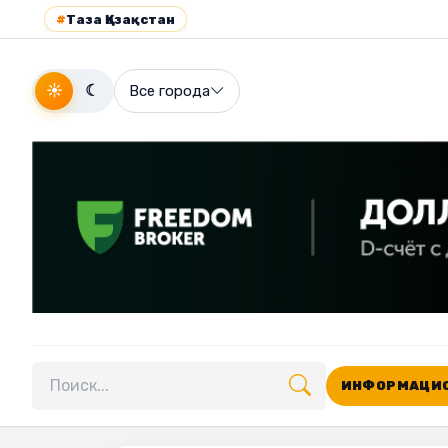
#
Таза Қазақстан
☀
☾
Все города
ИНФОРМАЦИО
Поиск по сайту