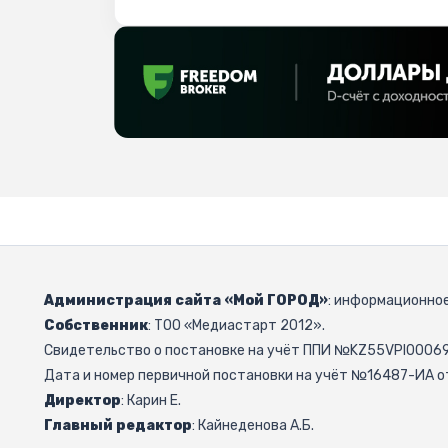
Администрация сайта «Мой ГОРОД»
: информационное
Собственник
: ТОО «Медиастарт 2012».
Свидетельство о постановке на учёт ППИ №KZ55VPI000692
Дата и номер первичной постановки на учёт №16487-ИА от
Директор
: Карин Е.
Главный редактор
: Кайнеденова А.Б.