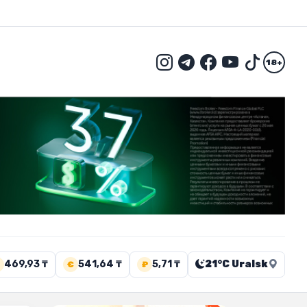
18+
469,93 ₸
541,64 ₸
5,71 ₸
21°C Uralsk
€
₽