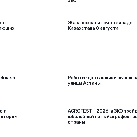
ЗКО
рен
Жара сохранится на западе
лающих
Казахстана 8 августа
selmash
Роботы-доставщики вышли н
улицы Астаны
ю и
AGROFEST – 2026: в ЗКО прой
 котором
юбилейный пятый агрофести
страны