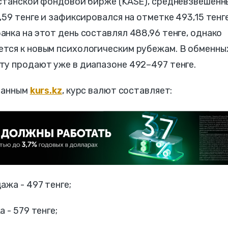
хстанской фондовой бирже (KASE), средневзвешенн
59 тенге и зафиксировался на отметке 493,15 тенге
нка на этот день составлял 488,96 тенге, однако
тся к новым психологическим рубежам. В обменны
ту продают уже в диапазоне 492–497 тенге.
 данным
kurs.kz
, курс валют составляет:
ажа - 497 тенге;
а - 579 тенге;