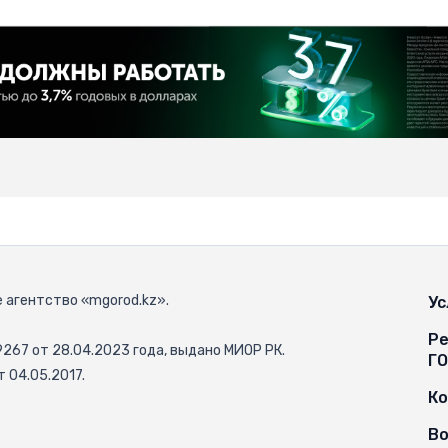
 агентство «mgorod.kz».
Ус
Ре
67 от 28.04.2023 года, выдано МИОР РК.
Г
 04.05.2017.
К
Во