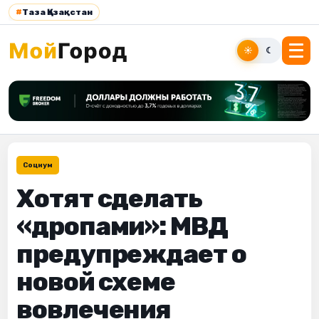
#
Таза Қазақстан
☀
☾
Социум
Хотят сделать
«дропами»: МВД
предупреждает о
новой схеме
вовлечения