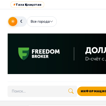
#
Таза Қазақстан
☀
☾
Все города
ИНФОРМАЦИО
Поиск по сайту