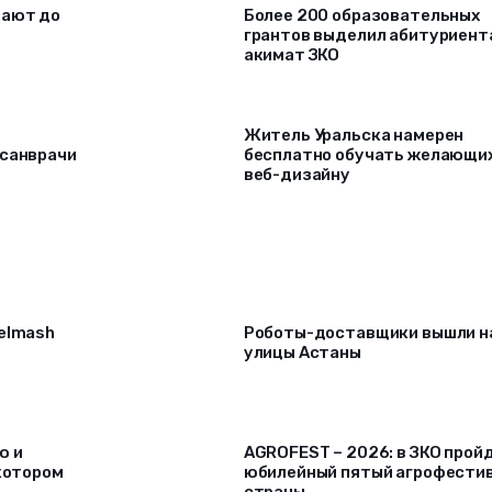
щают до
Более 200 образовательных
грантов выделил абитуриент
акимат ЗКО
Житель Уральска намерен
 санврачи
бесплатно обучать желающи
веб-дизайну
selmash
Роботы-доставщики вышли н
улицы Астаны
ю и
AGROFEST – 2026: в ЗКО прой
 котором
юбилейный пятый агрофести