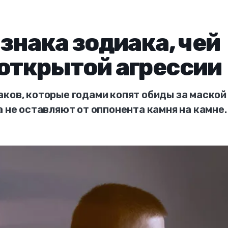
 знака зодиака, чей
 открытой агрессии
ков, которые годами копят обиды за маской
а не оставляют от оппонента камня на камне.