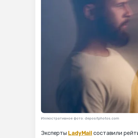
Иллюстративное фото: depositphotos.com
Эксперты
LadyMail
составили рейти