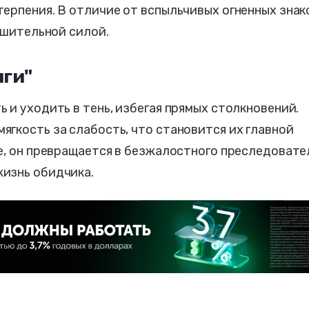
ерпения. В отличие от вспыльчивых огненных знак
ушительной силой.
яги"
 и уходить в тень, избегая прямых столкновений.
гкость за слабость, что становится их главной
е, он превращается в безжалостного преследовате
изнь обидчика.