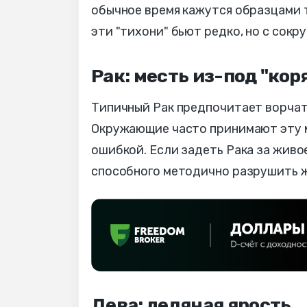
обычное время кажутся образцами т
эти "тихони" бьют редко, но с сокр
Рак: месть из-под "кор
Типичный Рак предпочитает ворчать
Окружающие часто принимают эту мя
ошибкой. Если задеть Рака за живо
способного методично разрушить ж
Дева: ледяная ярость