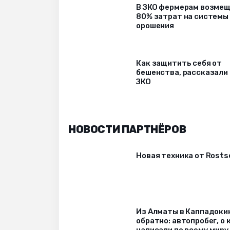
В ЗКО фермерам возме
80% затрат на системы
орошения
Как защитить себя от
бешенства, рассказали
ЗКО
НОВОСТИ ПАРТНЁРОВ
Новая техника от Rost
Из Алматы в Каппадоки
обратно: автопробег, о