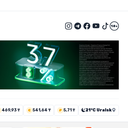
18+
469,93 ₸
541,64 ₸
5,71 ₸
21°C Uralsk
€
₽