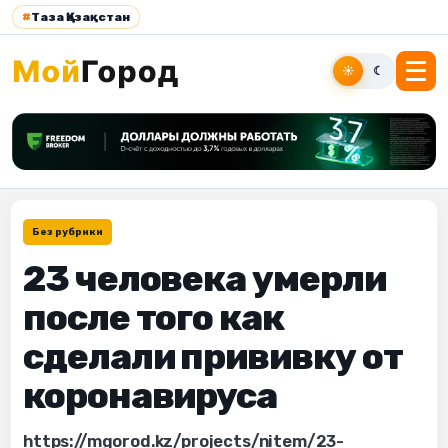
#
Таза Қазақстан
☀
☾
Без рубрики
23 человека умерли
после того как
сделали прививку от
коронавируса
https://mgorod.kz/projects/nitem/23-