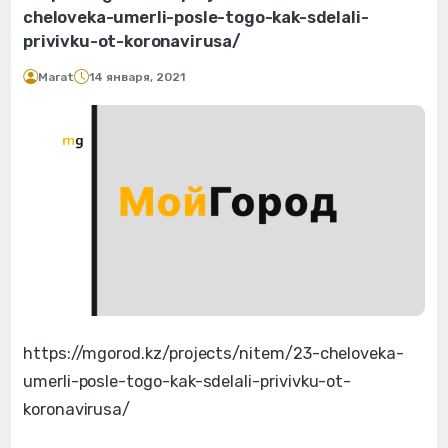
cheloveka-umerli-posle-togo-kak-sdelali-
privivku-ot-koronavirusa/
Marat
14 января, 2021
https://mgorod.kz/projects/nitem/23-cheloveka-
umerli-posle-togo-kak-sdelali-privivku-ot-
koronavirusa/