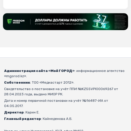
Администрация сайта «Мой ГОРОД»
: информационное агентство
«mgorod.kz».
Собственник
: ТОО «Медиастарт 2012».
Свидетельство о постановке на учёт ППИ №KZ55VPI00069267 от
28.04.2023 года, выдано МИОР РК.
Дата и номер первичной постановки на учёт №16487-ИА от
04.05.2017.
Директор
: Карин Е.
Главный редактор
: Кайнеденова А.Б.
Уральск, улица Нурпеисовой, 12/1, офис №102.