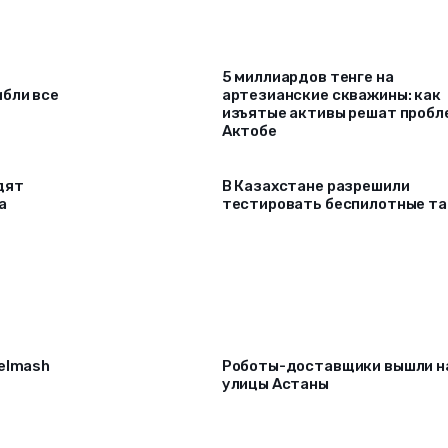
5 миллиардов тенге на
ибли все
артезианские скважины: как
изъятые активы решат проб
Актобе
дят
В Казахстане разрешили
а
тестировать беспилотные та
selmash
Роботы-доставщики вышли н
улицы Астаны