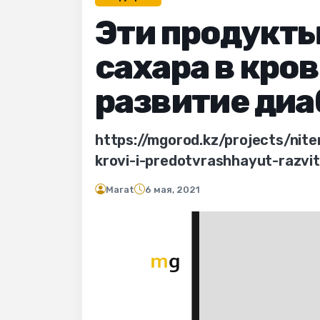
Эти продукт
сахара в кро
развитие диа
https://mgorod.kz/projects/nit
krovi-i-predotvrashhayut-razvit
Marat
6 мая, 2021