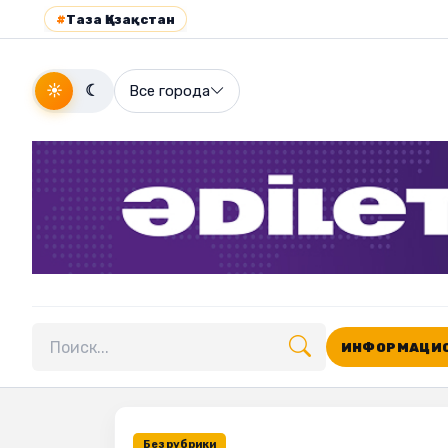
#
Таза Қазақстан
☀
☾
Все города
ИНФОРМАЦИО
Поиск по сайту
Без рубрики