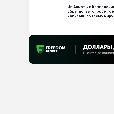
Из Алматы в Каппадоки
обратно: автопробег, о
написали по всему миру