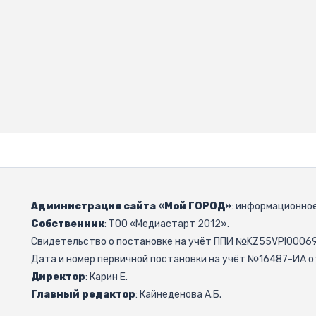
Администрация сайта «Мой ГОРОД»
: информационное
Собственник
: ТОО «Медиастарт 2012».
Свидетельство о постановке на учёт ППИ №KZ55VPI000692
Дата и номер первичной постановки на учёт №16487-ИА от
Директор
: Карин Е.
Главный редактор
: Кайнеденова А.Б.