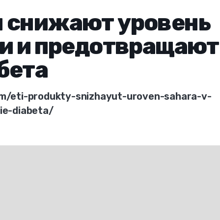
ы снижают уровень
ви и предотвращают
бета
em/eti-produkty-snizhayut-uroven-sahara-v-
ie-diabeta/