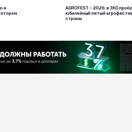
ю и
AGROFEST – 2026: в ЗКО прой
 котором
юбилейный пятый агрофести
страны