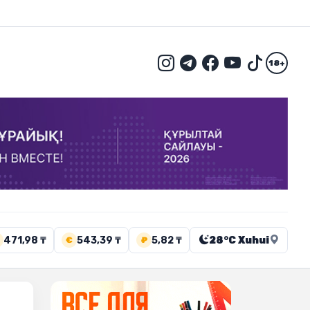
18+
471,98 ₸
543,39 ₸
5,82 ₸
28°C Xuhui
€
₽