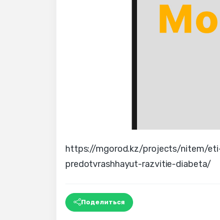
https://mgorod.kz/projects/nitem/eti
predotvrashhayut-razvitie-diabeta/
Поделиться