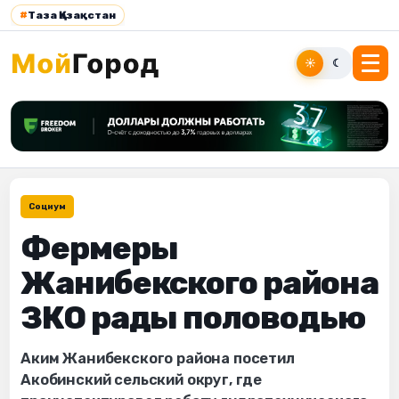
#
Таза Қазақстан
☀
☾
Социум
Фермеры
Жанибекского района
ЗКО рады половодью
Аким Жанибекского района посетил
Акобинский сельский округ, где