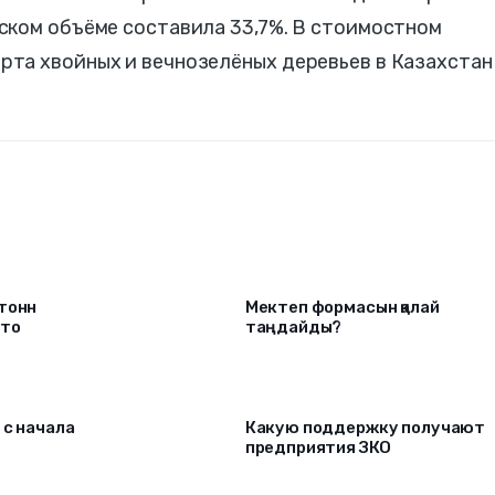
ском объёме составила 33,7%. В стоимостном
та хвойных и вечнозелёных деревьев в Казахстан
 тонн
Мектеп формасын қалай
что
таңдайды?
 c начала
Какую поддержку получают
предприятия ЗКО