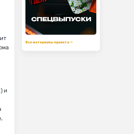
зит
Все материалы проекта
дома
) и
н
,