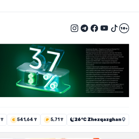
18+
 ₸
541,64 ₸
5,71 ₸
26°C Zhezqazghan
€
₽