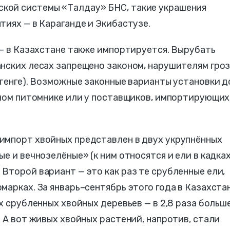
кой системы «Талдау» БНС, такие украшения
тиях — в Караганде и Экибастузе.
 — в Казахстане также импортируется. Вырубать
анских лесах запрещено законом, нарушителям гро
 тенге). Возможные законные варианты установки 
тном питомнике или у поставщиков, импортирующих
импорт хвойных представлен в двух укрупнённых
е и вечнозелёные» (к ним относятся и ели в кадках
Второй вариант — это как раз те срубленные ели,
марках. За январь–сентябрь этого года в Казахста
х срубленных хвойных деревьев — в 2,8 раза больше
. А вот живых хвойных растений, напротив, стали