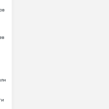
ов
ев
млн
ти