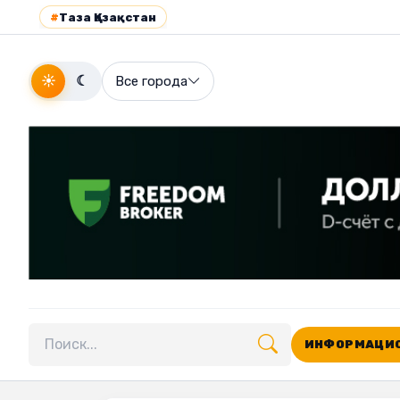
#
Таза Қазақстан
☀
☾
Все города
ИНФОРМАЦИО
Поиск по сайту