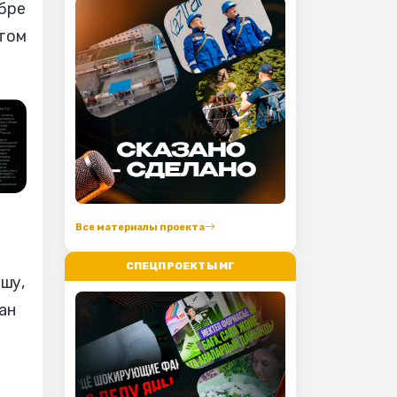
ябре
этом
Все материалы проекта
СПЕЦПРОЕКТЫ МГ
шу,
ан