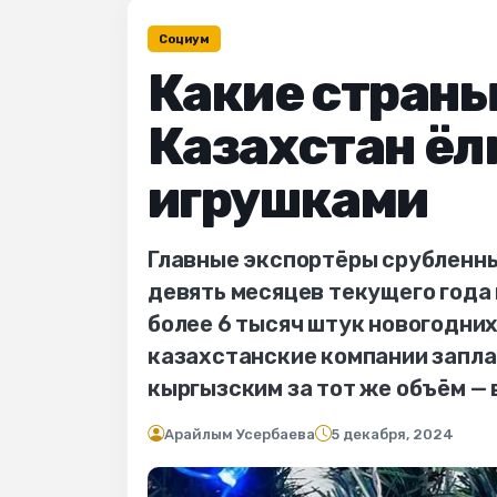
Социум
Какие стран
Казахстан ёл
игрушками
Главные экспортёры срубленных
девять месяцев текущего года 
более 6 тысяч штук новогодни
казахстанские компании заплат
кыргызским за тот же объём — 
Арайлым Усербаева
5 декабря, 2024