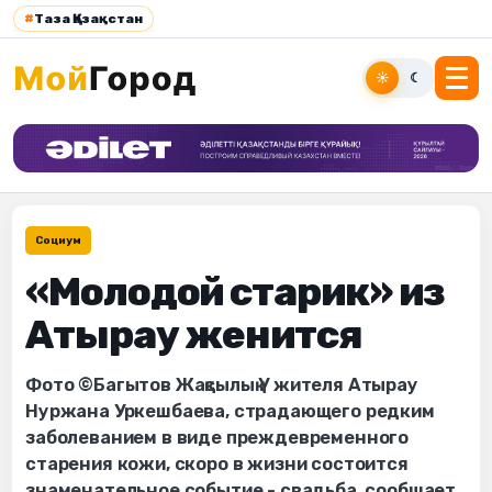
#
Таза Қазақстан
☀
☾
Социум
«Молодой старик» из
Атырау женится
Фото ©Багытов Жақсылық У жителя Атырау
Нуржана Уркешбаева, страдающего редким
заболеванием в виде преждевременного
старения кожи, скоро в жизни состоится
знаменательное событие - свадьба, сообщает