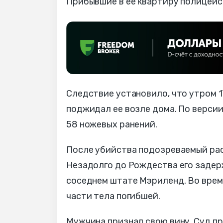
Прибывшие в ее квартиру полицейс
Следствие установило, что утром 
поджидал ее возле дома. По версии
58 ножевых ранений.
После убийства подозреваемый расч
Незадолго до Рождества его задер
соседнем штате Мэриленд. Во вре
части тела погибшей.
Мужчина признал свою вину. Суд п