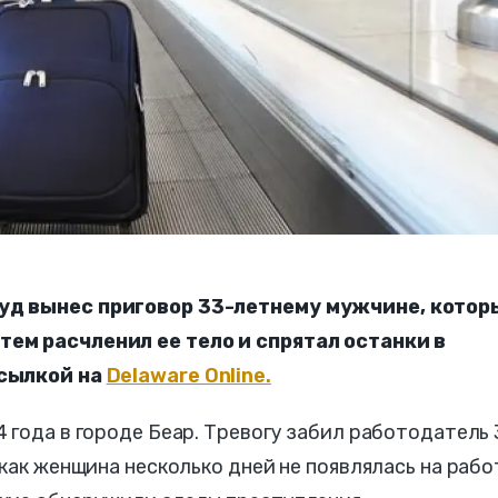
уд вынес приговор 33-летнему мужчине, котор
ем расчленил ее тело и спрятал останки в
сылкой на
Delaware Online.
 года в городе Беар. Тревогу забил работодатель 
как женщина несколько дней не появлялась на рабо