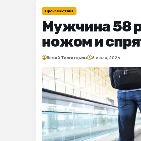
Происшествия
Мужчина 58 р
ножом и спря
Әсемай Талғатқызы
6 июля, 2026