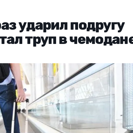
аз ударил подругу
тал труп в чемодан