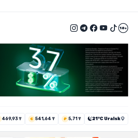
18+
469,93 ₸
541,64 ₸
5,71 ₸
21°C Uralsk
€
₽