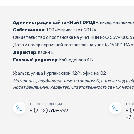
Администрация сайта «Мой ГОРОД»
: информационное
Собственник
: ТОО «Медиастарт 2012».
Свидетельство о постановке на учёт ППИ №KZ55VPI000692
Дата и номер первичной постановки на учёт №16487-ИА от
Директор
: Карин Е.
Главный редактор
: Кайнеденова А.Б.
Уральск, улица Нурпеисовой, 12/1, офис №102.
Материалы, опубликованные со знаком ®, а также под р
носят рекламный характер. Ответственность за них несёт
Телефон редакции
Теле
8 (7112) 513-997
8 (
+7 