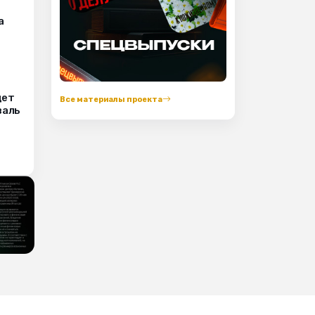
а
дет
Все материалы проекта
валь