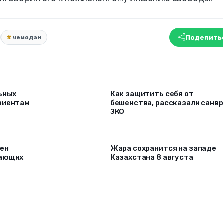
Поделить
чемодан
ьных
Как защитить себя от
риентам
бешенства, рассказали санв
ЗКО
рен
Жара сохранится на западе
лающих
Казахстана 8 августа