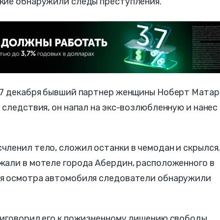
кие обнаружили следы преступления.
17 декабря бывший партнер женщины Ноберт Матар
 следствия, он напал на экс-возлюбленную и нанес
ленил тело, сложил останки в чемодан и скрылся
жали в мотеле города Абердин, расположенного в
мя осмотра автомобиля следователи обнаружили
риговорил его к пожизненному лишению свободы.