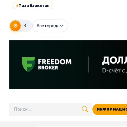
#
Таза Қазақстан
☀
☾
Все города
ИНФОРМАЦИО
Поиск по сайту