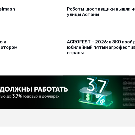
selmash
Роботы-доставщики вышли н
улицы Астаны
ю и
AGROFEST – 2026: в ЗКО прой
 котором
юбилейный пятый агрофести
страны