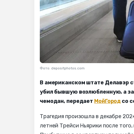
Фото: depositphotos.com
В американском штате Делавэр с
убил бывшую возлюбленную, а зат
чемодан, передает
МойГород
со с
Трагедия произошла в декабре 2024
летней Трейси Ньярики после того, 