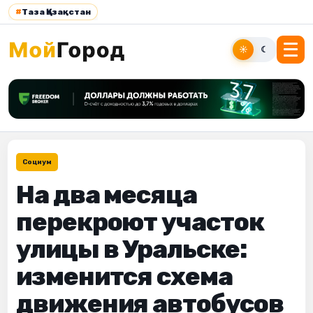
#
Таза Қазақстан
☀
☾
Социум
На два месяца
перекроют участок
улицы в Уральске:
изменится схема
движения автобусов