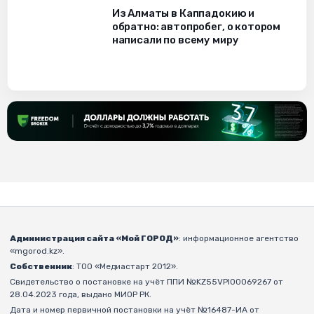
Из Алматы в Каппадокию и
обратно: автопробег, о котором
написали по всему миру
Администрация сайта «Мой ГОРОД»
: информационное агентство
«mgorod.kz».
Собственник
: ТОО «Медиастарт 2012».
Свидетельство о постановке на учёт ППИ №KZ55VPI00069267 от
28.04.2023 года, выдано МИОР РК.
Дата и номер первичной постановки на учёт №16487-ИА от