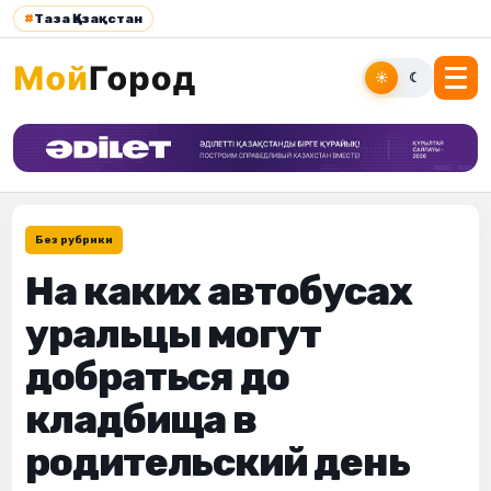
#
Таза Қазақстан
☀
☾
Без рубрики
На каких автобусах
уральцы могут
добраться до
кладбища в
родительский день