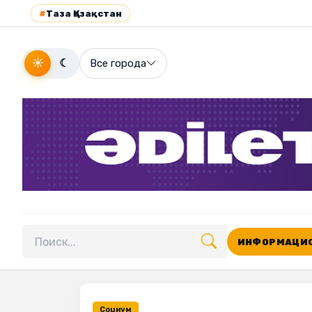
#
Таза Қазақстан
☀
☾
Все города
ИНФОРМАЦИО
Поиск по сайту
Социум