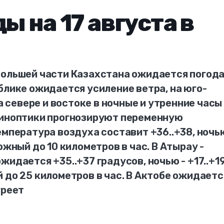
ы на 17 августа в
большей части Казахстана ожидается погод
блике ожидается усиление ветра, на юго-
на севере и востоке в ночные и утренние часы
синоптики прогнозируют переменную
емпература воздуха составит +36..+38, ночь
южный до 10 километров в час. В Атырау -
идается +35..+37 градусов, ночью - +17..+1
 до 25 километров в час. В Актобе ожидаетс
греет