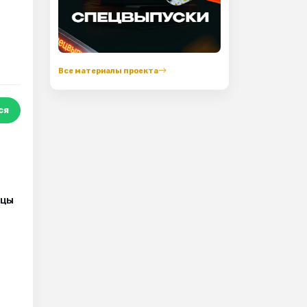
Все материалы проекта
ся
ицы