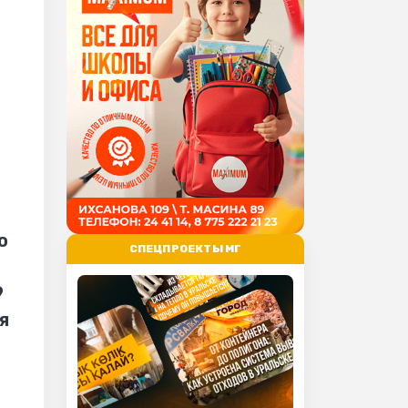
а
ю
СПЕЦПРОЕКТЫ МГ
9
я