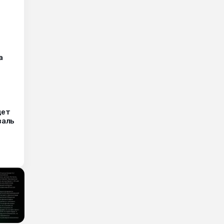
а
дет
валь