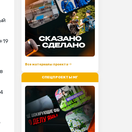
ный
.+19
Все материалы проекта
в
СПЕЦПРОЕКТЫ МГ
34
5