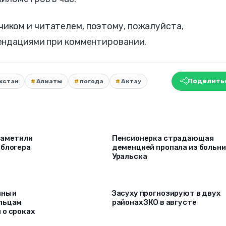
ком и читателем, поэтому, пожалуйста,
ендациями при комментировании.
Поделить
хстан
Алматы
погода
Актау
заметили
Пенсионерка страдающая
 блогера
деменцией пропала из больн
Уральска
ины и
Засуху прогнозируют в двух
льцам
районах ЗКО в августе
 о сроках