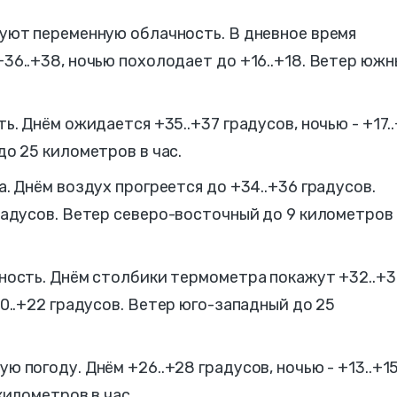
уют переменную облачность. В дневное время
36..+38, ночью похолодает до +16..+18. Ветер юж
ь. Днём ожидается +35..+37 градусов, ночью - +17.
о 25 километров в час.
. Днём воздух прогреется до +34..+36 градусов.
радусов.
Ветер северо-восточный до 9 километров 
ность. Днём столбики термометра покажут +32..+
0..+22 градусов.
Ветер юго-западный до 25
 погоду. Днём +26..+28 градусов, ночью - +13..+1
километров в час.