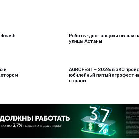
selmash
Роботы-доставщики вышли н
улицы Астаны
ю и
AGROFEST – 2026: в ЗКО прой
 котором
юбилейный пятый агрофести
страны