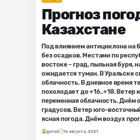
Прогноз погод
Казахстане
Под влиянием антициклона на 
без осадков. Местами по респу
востоке – град, пыльная буря, 
ожидается туман. В Уральске 
облачность. В дневное время т
похолодает до +16..+18. Ветер 
переменная облачность. Днём ож
градусов. Ветер юго-восточный
ясная погода. Днём воздух про
gorod
16 августа, 2021