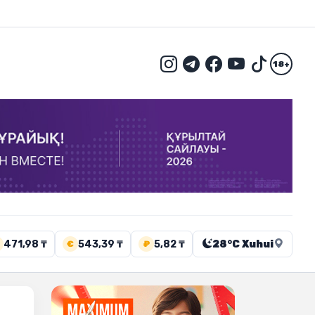
18+
471,98 ₸
543,39 ₸
5,82 ₸
28°C Xuhui
€
₽