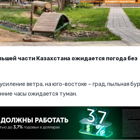
льшей части Казахстана ожидается погода без
иление ветра, на юго-востоке – град, пыльная бур
енние часы ожидается туман.