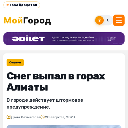
#
Таза Қазақстан
☀
☾
Социум
Снег выпал в горах
Алматы
В городе действует штормовое
предупреждение.
Дана Рахметова
28 августа, 2023