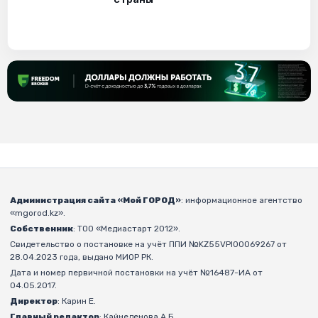
Администрация сайта «Мой ГОРОД»
: информационное агентство
«mgorod.kz».
Собственник
: ТОО «Медиастарт 2012».
Свидетельство о постановке на учёт ППИ №KZ55VPI00069267 от
28.04.2023 года, выдано МИОР РК.
Дата и номер первичной постановки на учёт №16487-ИА от
04.05.2017.
Директор
: Карин Е.
Главный редактор
: Кайнеденова А.Б.