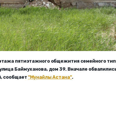
 этажа пятиэтажного общежития семейного тип
улица Баймуханова, дом 39. Вначале обвалилис
й, сообщает
"Мунайлы Астана"
.