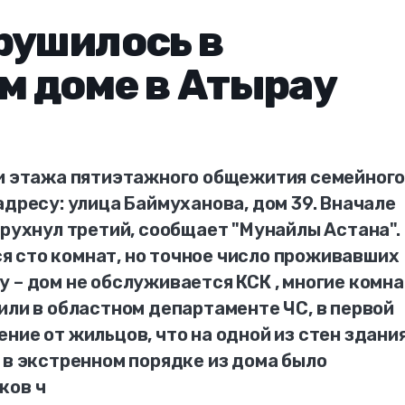
рушилось в
м доме в Атырау
ри этажа пятиэтажного общежития семейног
адресу: улица Баймуханова, дом 39. Вначале
 рухнул третий, сообщает "Мунайлы Астана".
 сто комнат, но точное число проживавших
 – дом не обслуживается КСК , многие комн
или в областном департаменте ЧС, в первой
ние от жильцов, что на одной из стен здани
 в экстренном порядке из дома было
ков ч