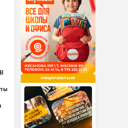
о
 В
СПЕЦПРОЕКТЫ МГ
аты
я