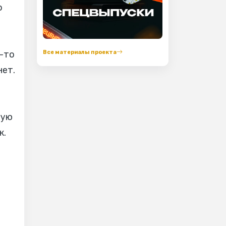
о
Все материалы проекта
е-то
нет.
ную
к.