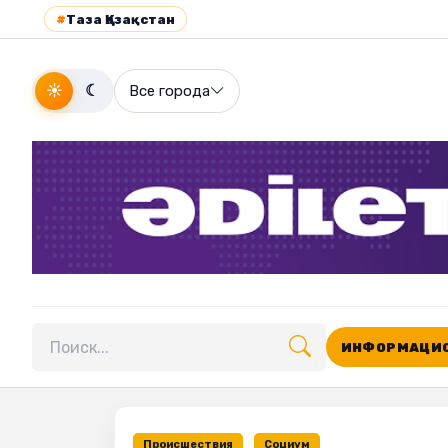
#
Таза Қазақстан
☀
☾
Все города
ИНФОРМАЦИО
Поиск по сайту
Происшествия
Социум