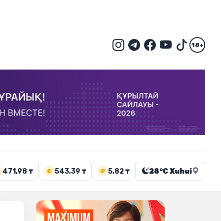
18+
471,98 ₸
543,39 ₸
5,82 ₸
28°C Xuhui
€
₽