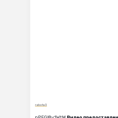
rabota3
pPEGI8y1WtM
Видео предоставле