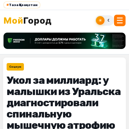
#
Таза Қазақстан
☀
☾
Социум
Укол за миллиард: у
малышки из Уральска
диагностировали
спинальную
мышечную атрофию