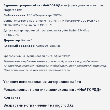
Администрация сайта «Мой ГОРОД»
: информационное агентство
«mgorod.kz».
Собственник
: ТОО «Медиастарт 2012».
Свидетельство о постановке на учёт ППИ №KZ55VPI00069267 от
28.04.2023 года, выдано МИОР РК.
Дата и номер первичной постановки на учёт №16487-ИА от
04.05.2017.
Директор
: Карин Е.
Главный редактор
: Кайнеденова А.Б.
Уральск, улица Нурпеисовой, 12/1, офис №102.
Материалы, опубликованные со знаком ®, а также под рубриками
«Новости компаний», «Бизнес» и «Выборы» носят рекламный характер.
Ответственность за них несёт рекламодатель.
Условия использования материалов сайта
Редакционная политика медиахолдинга «Мой ГОРОД»
Контакты
Возрастные ограничения на mgorod.kz