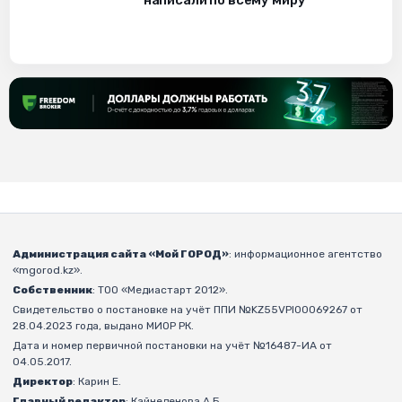
Администрация сайта «Мой ГОРОД»
: информационное агентство
«mgorod.kz».
Собственник
: ТОО «Медиастарт 2012».
Свидетельство о постановке на учёт ППИ №KZ55VPI00069267 от
28.04.2023 года, выдано МИОР РК.
Дата и номер первичной постановки на учёт №16487-ИА от
04.05.2017.
Директор
: Карин Е.
Главный редактор
: Кайнеденова А.Б.