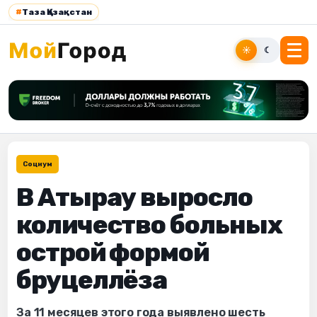
#
Таза Қазақстан
☀
☾
Социум
В Атырау выросло
количество больных
острой формой
бруцеллёза
За 11 месяцев этого года выявлено шесть