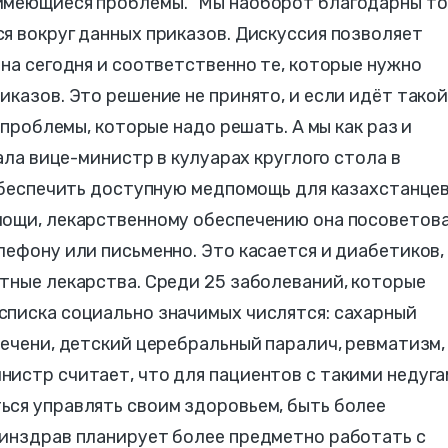
имеющиеся проблемы. "Мы наоборот благодарны т
я вокруг данных приказов. Дискуссия позволяет
 на сегодня и соответственно те, которые нужно
иказов. Это решение не принято, и если идёт тако
 проблемы, которые надо решать. А мы как раз и
зала вице-министр в кулуарах круглого стола в
 обеспечить доступную медпомощь для казахстанцев
мощи, лекарственному обеспечению она посоветов
лефону или письменно. Это касается и диабетиков,
тные лекарства. Среди 25 заболеваний, которые
списка социально значимых числятся: сахарный
печени, детский церебральный паралич, ревматизм,
нистр считает, что для пациентов с такими недуг
ься управлять своим здоровьем, быть более
Минздрав планирует более предметно работать с