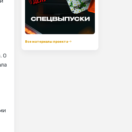
ой
й
Все материалы проекта
. О
ала
ами