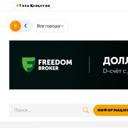
#
Таза Қазақстан
☀
☾
Все города
ИНФОРМАЦИО
Поиск по сайту