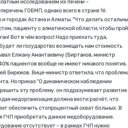
латным исследованием их печени –
перечень ГОБМП, однако всего в стране 16
 и городах Астана и Алматы. "Что делать остальн
стим, пациенту с алматинской области, чтобы про
ан! Вот в чём вопрос! Надо приехать туда,
 Будет ли государство возмещать нам стоимость
вал Елжану Амантаевичу (Биртанов, министр
с 40% пациентов вообще не имеют никакого понятия,
ргей Бирюков. Вице-министр ответила, что проблем
тита. Но приказ "О динамическом наблюдении
 решить эту проблему. он подразумевает развитие
дая медорганизация должна вести расчёт, что
ит обеспечить стопроцентный охват больных. В
ия ГЧП приобретать данное медоборудование.
удование отсутствует – в рамках ГЧП нужно