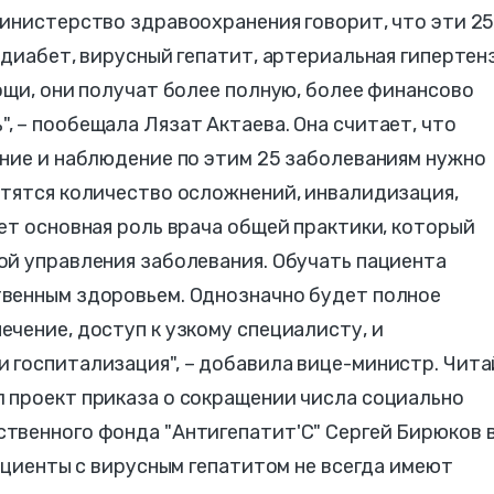
инистерство здравоохранения говорит, что эти 2
 диабет, вирусный гепатит, артериальная гипертен
ощи, они получат более полную, более финансово
 – пообещала Лязат Актаева. Она считает, что
ение и наблюдение по этим 25 заболеваниям нужно
атятся количество осложнений, инвалидизация,
ет основная роль врача общей практики, который
ой управления заболевания. Обучать пациента
венным здоровьем. Однозначно будет полное
чение, доступ к узкому специалисту, и
 госпитализация", – добавила вице-министр. Чит
 проект приказа о сокращении числа социально
твенного фонда "Антигепатит'C" Сергей Бирюков 
пациенты с вирусным гепатитом не всегда имеют