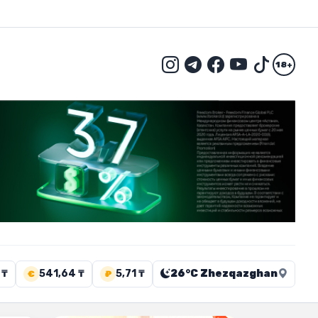
18+
 ₸
541,64 ₸
5,71 ₸
26°C Zhezqazghan
€
₽