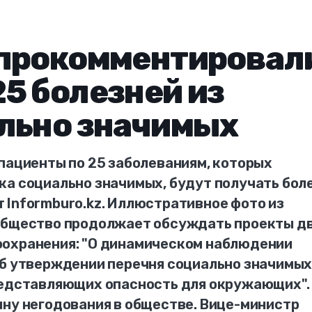
 прокомментировал
5 болезней из
ально значимых
пациенты по 25 заболеваниям, которых
ка социально значимых, будут получать бол
 Informburo.kz. Иллюстративное фото из
ообщество продолжает обсуждать проекты д
оохранения: "О динамическом наблюдении
Об утверждении перечня социально значимы
редставляющих опасность для окружающих".
лну негодования в обществе. Вице-министр