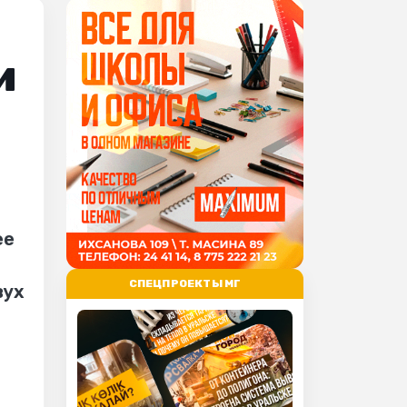
и
ее
СПЕЦПРОЕКТЫ МГ
вух
х