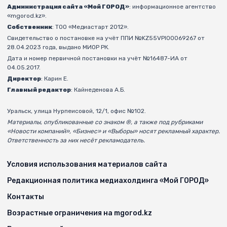
Администрация сайта «Мой ГОРОД»
: информационное агентство
«mgorod.kz».
Собственник
: ТОО «Медиастарт 2012».
Свидетельство о постановке на учёт ППИ №KZ55VPI00069267 от
28.04.2023 года, выдано МИОР РК.
Дата и номер первичной постановки на учёт №16487-ИА от
04.05.2017.
Директор
: Карин Е.
Главный редактор
: Кайнеденова А.Б.
Уральск, улица Нурпеисовой, 12/1, офис №102.
Материалы, опубликованные со знаком ®, а также под рубриками
«Новости компаний», «Бизнес» и «Выборы» носят рекламный характер.
Ответственность за них несёт рекламодатель.
Условия использования материалов сайта
Редакционная политика медиахолдинга «Мой ГОРОД»
Контакты
Возрастные ограничения на mgorod.kz