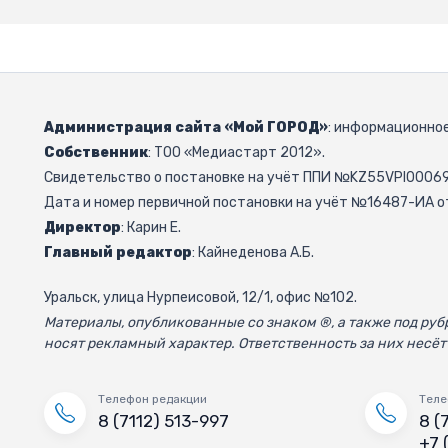
Администрация сайта «Мой ГОРОД»
: информационное
Собственник
: ТОО «Медиастарт 2012».
Свидетельство о постановке на учёт ППИ №KZ55VPI000692
Дата и номер первичной постановки на учёт №16487-ИА от
Директор
: Карин Е.
Главный редактор
: Кайнеденова А.Б.
Уральск, улица Нурпеисовой, 12/1, офис №102.
Материалы, опубликованные со знаком ®, а также под р
носят рекламный характер. Ответственность за них несёт
Телефон редакции
Теле
8 (7112) 513-997
8 (
+7 