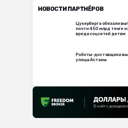
НОВОСТИ ПАРТНЁРОВ
Цукерберга обязали вы
почти 450 млрд тенге и
вреда соцсетей детям
Роботы-доставщики вы
улицы Астаны