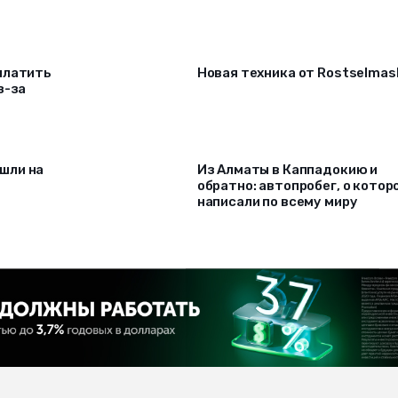
платить
Новая техника от Rostselmas
з-за
шли на
Из Алматы в Каппадокию и
обратно: автопробег, о котор
написали по всему миру