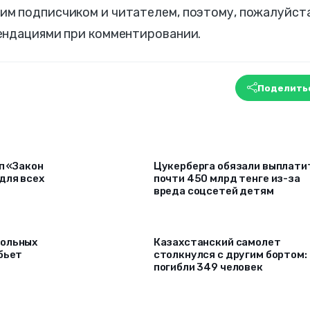
м подписчиком и читателем, поэтому, пожалуйста
мендациями при комментировании.
Поделить
п «Закон
Цукерберга обязали выплати
для всех
почти 450 млрд тенге из-за
вреда соцсетей детям
гольных
Казахстанский самолет
бьет
столкнулся с другим бортом:
погибли 349 человек