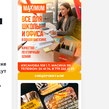
я
ске
дут
СПЕЦПРОЕКТЫ МГ
ь