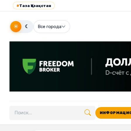
#
Таза Қазақстан
☀
☾
Все города
ИНФОРМАЦИО
Поиск по сайту