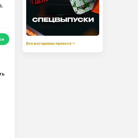
,
ся
Все материалы проекта
ть