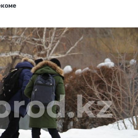
екоме