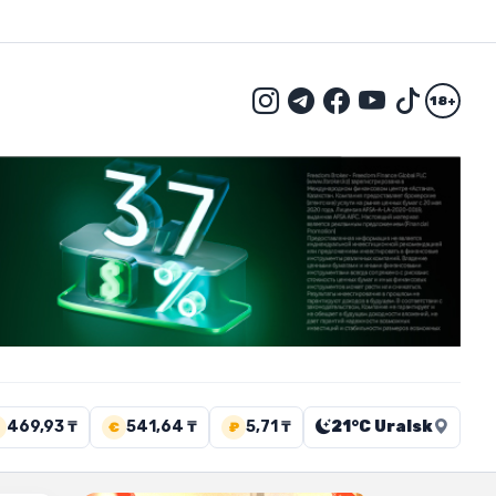
18+
469,93 ₸
541,64 ₸
5,71 ₸
21°C Uralsk
€
₽