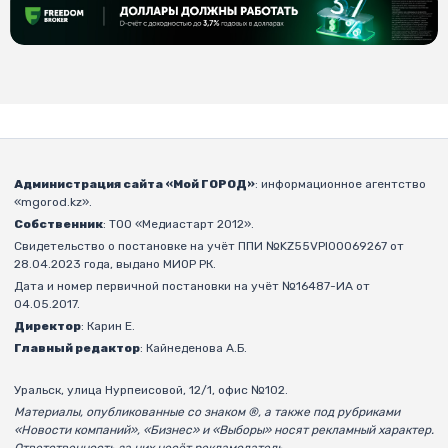
Администрация сайта «Мой ГОРОД»
: информационное агентство
«mgorod.kz».
Собственник
: ТОО «Медиастарт 2012».
Свидетельство о постановке на учёт ППИ №KZ55VPI00069267 от
28.04.2023 года, выдано МИОР РК.
Дата и номер первичной постановки на учёт №16487-ИА от
04.05.2017.
Директор
: Карин Е.
Главный редактор
: Кайнеденова А.Б.
Уральск, улица Нурпеисовой, 12/1, офис №102.
Материалы, опубликованные со знаком ®, а также под рубриками
«Новости компаний», «Бизнес» и «Выборы» носят рекламный характер.
Ответственность за них несёт рекламодатель.