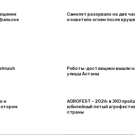
вещение
Самолет разорвало на две ча
Уральске
и охватило огнем после круш
selmash
Роботы-доставщики вышли н
улицы Астаны
ю и
AGROFEST – 2026: в ЗКО прой
 котором
юбилейный пятый агрофести
страны