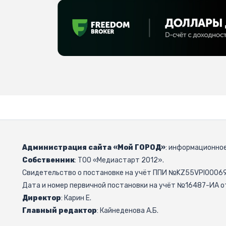
Администрация сайта «Мой ГОРОД»
: информационное
Собственник
: ТОО «Медиастарт 2012».
Свидетельство о постановке на учёт ППИ №KZ55VPI000692
Дата и номер первичной постановки на учёт №16487-ИА от
Директор
: Карин Е.
Главный редактор
: Кайнеденова А.Б.