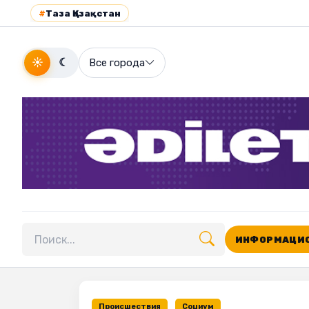
#
Таза Қазақстан
☀
☾
Все города
ИНФОРМАЦИО
Поиск по сайту
Происшествия
Социум