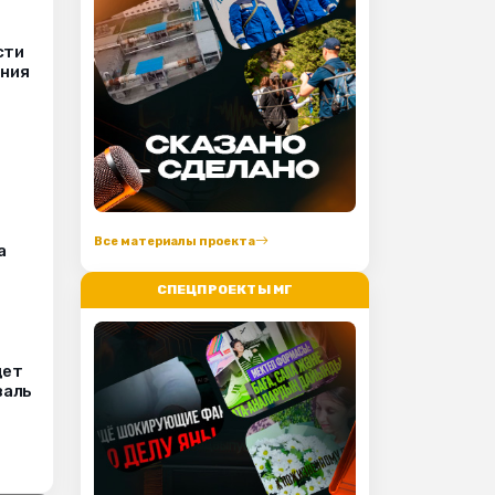
сти
ения
Все материалы проекта
а
СПЕЦПРОЕКТЫ МГ
дет
валь