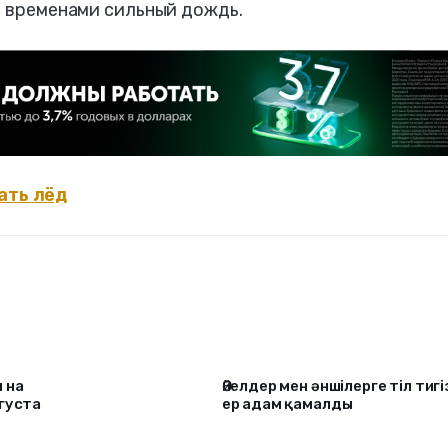
я временами сильный дождь.
ать лёд
 на
Әйелдер мен әншілерге тіл тигі
густа
ер адам қамалды