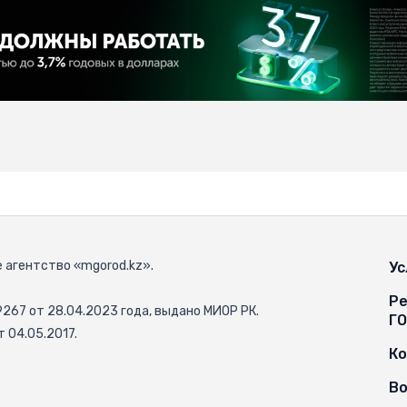
 агентство «mgorod.kz».
Ус
Ре
67 от 28.04.2023 года, выдано МИОР РК.
Г
 04.05.2017.
К
Во