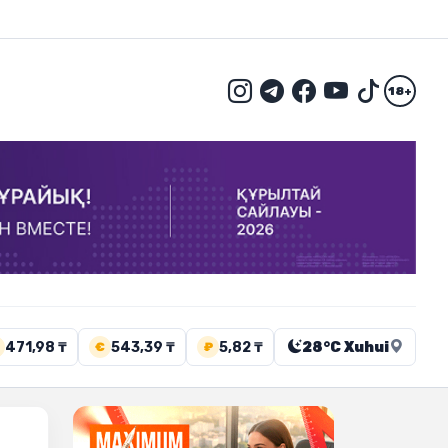
18+
471,98 ₸
543,39 ₸
5,82 ₸
28°C Xuhui
€
₽