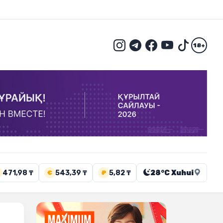
18+
471,98 ₸
543,39 ₸
5,82 ₸
28°C Xuhui
€
₽