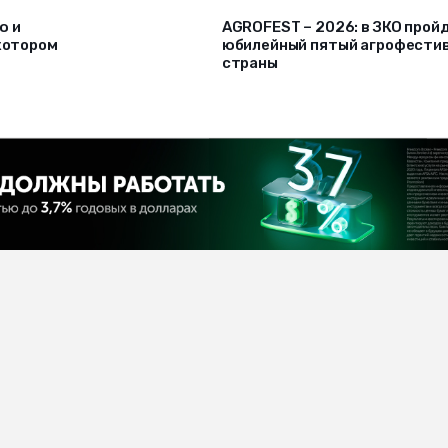
ю и
AGROFEST – 2026: в ЗКО прой
 котором
юбилейный пятый агрофести
страны