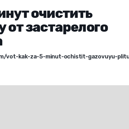
минут очистить
у от застарелого
а
em/vot-kak-za-5-minut-ochistit-gazovuyu-plit