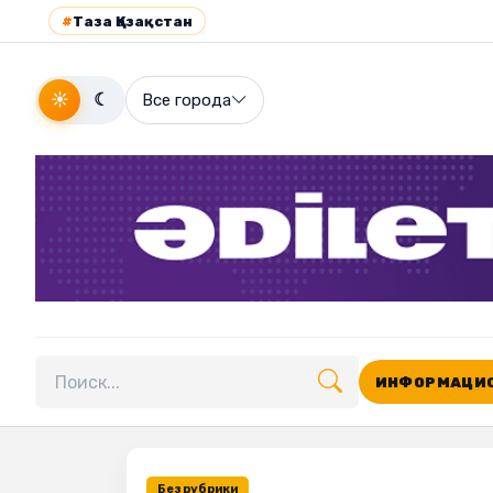
#
Таза Қазақстан
☀
☾
Все города
ИНФОРМАЦИО
Поиск по сайту
Без рубрики