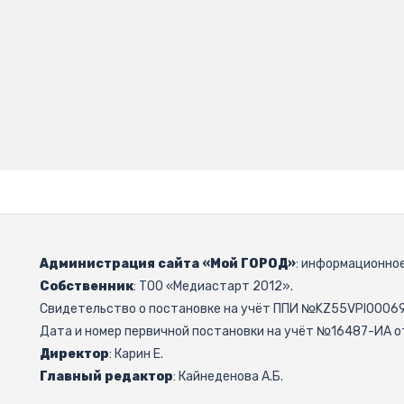
Администрация сайта «Мой ГОРОД»
: информационное
Собственник
: ТОО «Медиастарт 2012».
Свидетельство о постановке на учёт ППИ №KZ55VPI000692
Дата и номер первичной постановки на учёт №16487-ИА от
Директор
: Карин Е.
Главный редактор
: Кайнеденова А.Б.