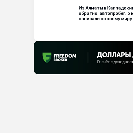
Из Алматы в Каппадоки
обратно: автопробег, о
написали по всему миру