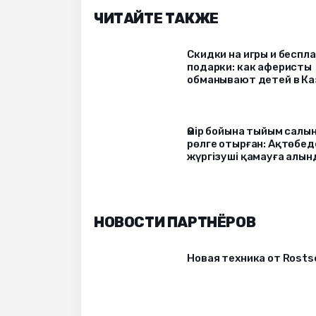
ЧИТАЙТЕ ТАКЖЕ
Скидки на игры и беспл
подарки: как аферисты
обманывают детей в Ка
Өмір бойына тыйым салы
рөлге отырған: Ақтөбед
жүргізуші қамауға алын
НОВОСТИ ПАРТНЁРОВ
Новая техника от Rost