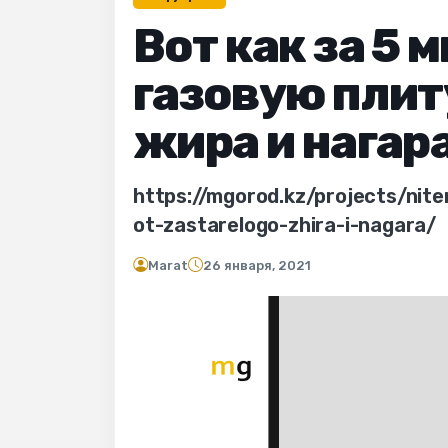
Вот как за 5 
газовую плит
жира и нагар
https://mgorod.kz/projects/nit
ot-zastarelogo-zhira-i-nagara/
Marat
26 января, 2021