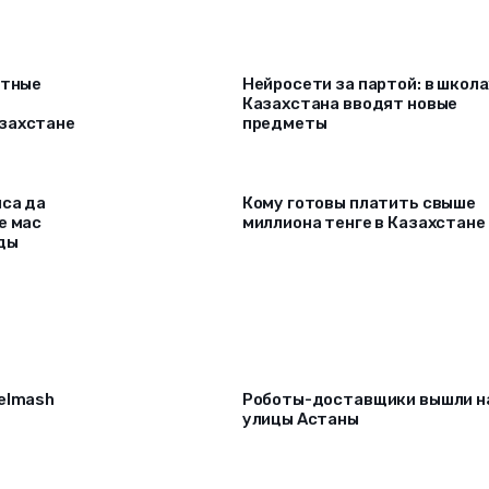
атные
Нейросети за партой: в школа
Казахстана вводят новые
захстане
предметы
нса да
Кому готовы платить свыше
е мас
миллиона тенге в Казахстане
ды
selmash
Роботы-доставщики вышли н
улицы Астаны