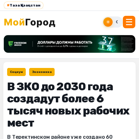
#
Таза Қазақстан
☀
☾
Социум
Экономика
В ЗКО до 2030 года
создадут более 6
тысяч новых рабочих
мест
В Теректинском районе уже создано 60