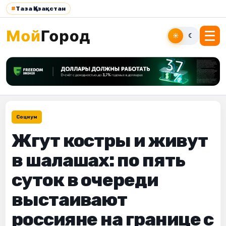
#
Таза Қазақстан
☀
☾
Социум
Жгут костры и живут
в шалашах: по пять
суток в очереди
выстаивают
россияне на границе с