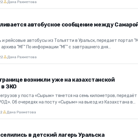
22
Дана Рахметова
ливается автобусное сообщение между Самарой
 и рейсовые автобусы из Тольятти в Уральск, передает портал "
 архива "МГ" По информации "МГ" с завтрашнего дня
ется автобу...
22
Дана Рахметова
 границе возникли уже на казахстанской
 в ЗКО
егрузов у поста «Сырым» тянется на семь километров, передаёт
РОД». Об очередях на посту «Сырым» на выезд из Казахстана в
ондента...
22
Дана Рахметова
аселились в детский лагерь Уральска