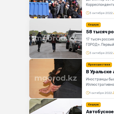
Корреспонденты
где очередей и а.
3 октября 2022
Социум
58 тысяч ро
17 тысяч росси
ГОРОД». Первы
рассказал, что с 
3 октября 2022
Происшествия
В Уральске 
Иностранцы был
Иллюстративное
РК, инспекторы 
1 октября 2022
Социум
Автобусное