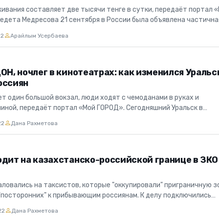
ивания составляет две тысячи тенге в сутки, передаёт портал 
едета Медресова 21 сентября в России была объявлена частична
..
22
Арайлым Усербаева
ОН, ночлег в кинотеатрах: как изменился Уральс
оссиян
т один большой вокзал, люди ходят с чемоданами в руках и
пиной, передаёт портал «Мой ГОРОД». Сегодняшний Уральск в
ти похож на...
22
Дана Рахметова
одит на казахстанско-российской границе в ЗКО
ловались на таксистов, которые "оккупировали" приграничную з
"посторонних" к прибывающим россиянам. К делу подключились
е...
22
Дана Рахметова