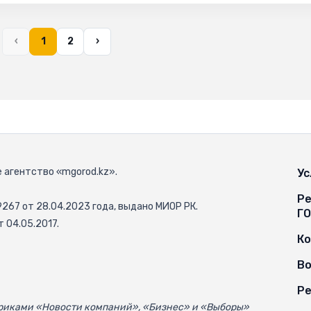
‹
1
2
›
 агентство «mgorod.kz».
Ус
Ре
67 от 28.04.2023 года, выдано МИОР РК.
Г
 04.05.2017.
К
Во
Ре
убриками «Новости компаний», «Бизнес» и «Выборы»