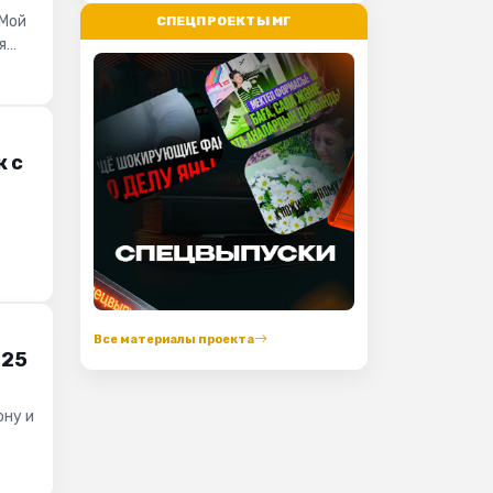
«Мой
СПЕЦПРОЕКТЫ МГ
я
к с
Все материалы проекта
 25
ону и