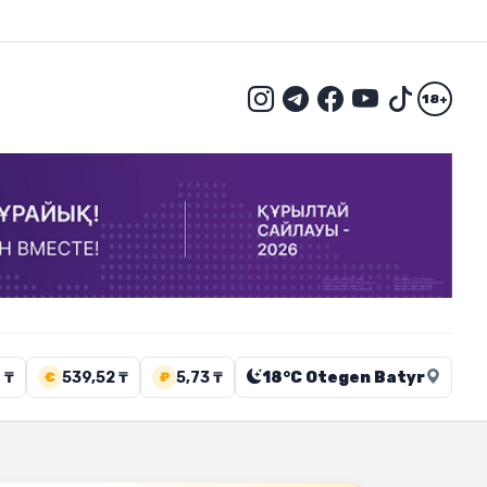
18+
 ₸
539,52 ₸
5,73 ₸
18°C Otegen Batyr
€
₽