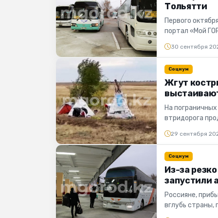
Тольятти
Первого октябр
портал «Мой ГО
было приос...
30 сентября 20
Социум
Жгут костры
выстаивают
На пограничных
втридорога прод
в многокилометр
29 сентября 20
Социум
Из-за резко
запустили 
Россияне, приб
вглубь страны,
Вчера, 28 сен...