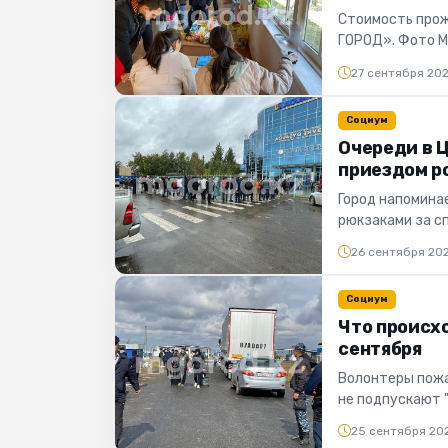
Стоимость прож
ГОРОД». Фото М
мобилизация. Не.
27 сентября 20
Социум
Очереди в Ц
приездом р
Город напоминае
рюкзаками за с
действительнос
26 сентября 20
Социум
Что происх
сентября
Волонтеры пожа
не подпускают 
силовики, переда
25 сентября 20