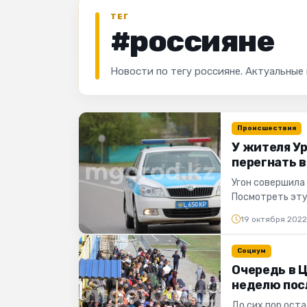
ТЕГ
#россияне
Новости по тегу россияне. Актуальные
Происшествия
У жителя Ур
перегнать 
Угон совершила
Посмотреть эту
(@policebqo) Соо
19 октября 202
Социум
Очередь в 
неделю пос
До сих пор оста