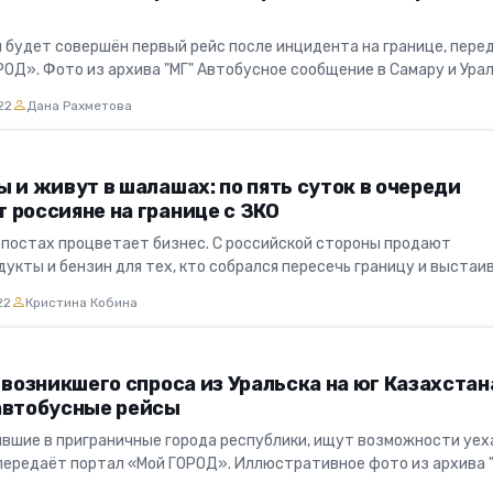
я будет совершён первый рейс после инцидента на границе, пере
РОД». Фото из архива "МГ" Автобусное сообщение в Самару и Ура
22
Дана Рахметова
 и живут в шалашах: по пять суток в очереди
 россияне на границе с ЗКО
 постах процветает бизнес. С российской стороны продают
укты и бензин для тех, кто собрался пересечь границу и выстаи
овой...
22
Кристина Кобина
 возникшего спроса из Уральска на юг Казахстан
автобусные рейсы
ывшие в приграничные города республики, ищут возможности уех
 передаёт портал «Мой ГОРОД». Иллюстративное фото из архива 