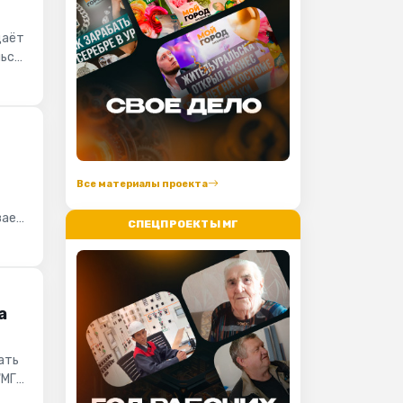
даёт
льск
Все материалы проекта
вает
СПЕЦПРОЕКТЫ МГ
а
ать
"МГ"