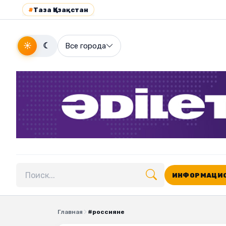
#
Таза Қазақстан
☀
☾
Все города
ИНФОРМАЦИО
Поиск по сайту
Главная
#россияне