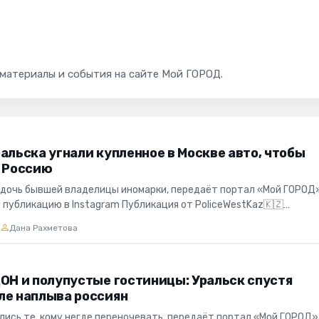
 материалы и события на сайте Мой ГОРОД.
альска угнали купленное в Москве авто, чтобы
в Россию
 дочь бывшей владелицы иномарки, передаёт портал «Мой ГОРОД»
 публикацию в Instagram Публикация от PoliceWestKaz🇰🇿
бщение об...
2
Дана Рахметова
ЦОН и полупустые гостиницы: Уральск спустя
ле наплыва россиян
лись те, кому негде переночевать, передаёт портал «Мой ГОРОД»