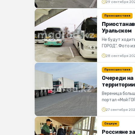
29 сентября 20
Происшествия
Приостанав
Уральском
Не будут ходить
ГОРОД". Фото из
приостанавлива
28 сентября 20
Происшествия
Очереди на
территории
Вереница больш
портал «Мой ГО
Россию корресп
27 сентября 20
Социум
Россияне з