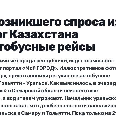
возникшего спроса и
юг Казахстана
втобусные рейсы
ничные города республики, ищут возможност
ёт портал «Мой ГОРОД». Иллюстративное фот
ября, приостановили регулярное автобусное
ольятти - Уральск. Как выяснилось, в очеред
о» в Самарской области неизвестные
, а водителям угрожают. Начальник уральск
 рассказал, что для безопасности пассажир
льска в Самару и Тольятти. Пока только на 2