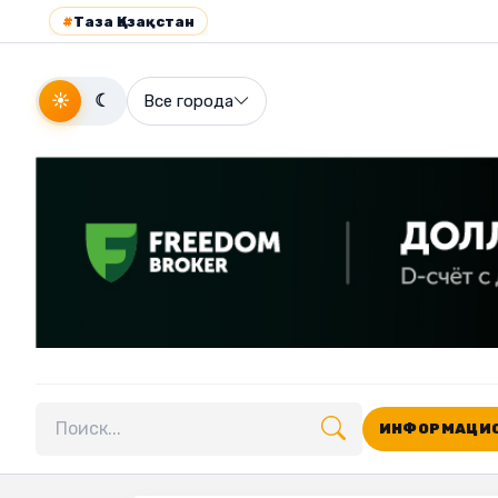
#
Таза Қазақстан
☀
☾
Все города
ИНФОРМАЦИО
Поиск по сайту