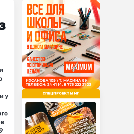
з
и
о
СПЕЦПРОЕКТЫ МГ
и у
ого
ов
9