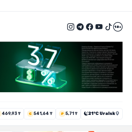
18+
469,93 ₸
541,64 ₸
5,71 ₸
21°C Uralsk
€
₽