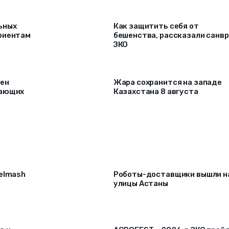
ьных
Как защитить себя от
риентам
бешенства, рассказали санв
ЗКО
рен
Жара сохранится на западе
лающих
Казахстана 8 августа
selmash
Роботы-доставщики вышли н
улицы Астаны