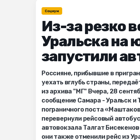
Социум
Из-за резко 
Уральска на 
запустили а
Россияне, прибывшие в пригра
уехать вглубь страны, переда
из архива "МГ" Вчера, 28 сент
сообщение Самара - Уральск и Т
пограничного поста «Маштаков
перевернули рейсовый автобус
автовокзала Талгат Бисекенов
они также отменили рейс из Ура