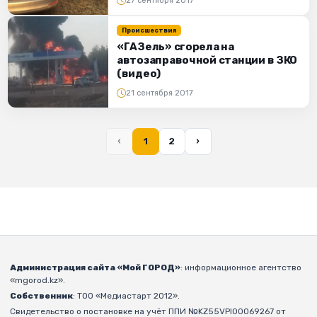
27 сентября 2017
Происшествия
«ГАЗель» сгорела на
автозаправочной станции в ЗКО
(видео)
21 сентября 2017
‹
1
2
›
Администрация сайта «Мой ГОРОД»
: информационное агентство
«mgorod.kz».
Собственник
: ТОО «Медиастарт 2012».
Свидетельство о постановке на учёт ППИ №KZ55VPI00069267 от