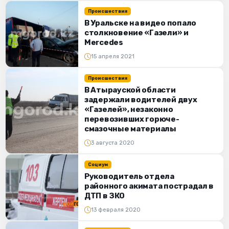
Происшествия
В Уральске на видео попало
столкновение «Газели» и
Mercedes
15 апреля 2021
Происшествия
В Атырауской области
задержали водителей двух
«Газелей», незаконно
перевозивших горюче-
смазочные материалы
3 августа 2020
Социум
Руководитель отдела
районного акимата пострадал в
ДТП в ЗКО
13 февраля 2020