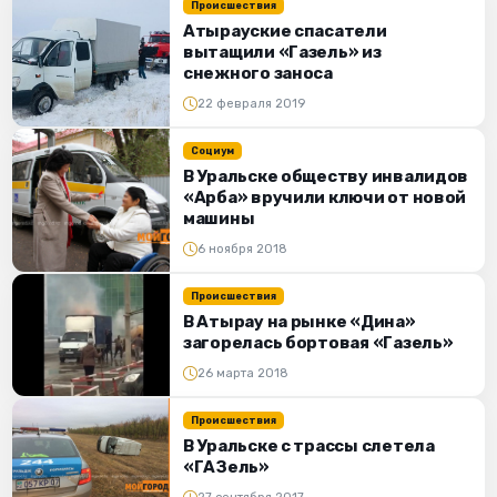
Происшествия
Атырауские спасатели
вытащили «Газель» из
снежного заноса
22 февраля 2019
Социум
В Уральске обществу инвалидов
«Арба» вручили ключи от новой
машины
6 ноября 2018
Происшествия
В Атырау на рынке «Дина»
загорелась бортовая «Газель»
26 марта 2018
Происшествия
В Уральске с трассы слетела
«ГАЗель»