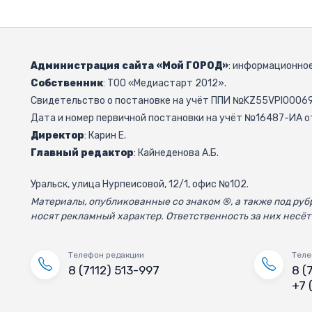
Администрация сайта «Мой ГОРОД»
: информационное
Собственник
: ТОО «Медиастарт 2012».
Свидетельство о постановке на учёт ППИ №KZ55VPI000692
Дата и номер первичной постановки на учёт №16487-ИА от
Директор
: Карин Е.
Главный редактор
: Кайнеденова А.Б.
Уральск, улица Нурпеисовой, 12/1, офис №102.
Материалы, опубликованные со знаком ®, а также под р
носят рекламный характер. Ответственность за них несёт
Телефон редакции
Теле
8 (7112) 513-997
8 (
+7 