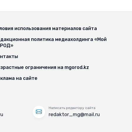
ловия использования материалов сайта
дакционная политика медиахолдинга «Мой
ОРОД»
онтакты
зрастные ограничения на mgorod.kz
клама на сайте
Написать редактору сайта
ru
redaktor_mg@mail.ru