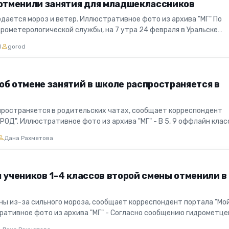
 отменили занятия для младшеклассников
юдается мороз и ветер. Иллюстративное фото из архива "МГ" По
рометерологической службы, на 7 утра 24 февраля в Уральске
ель. Те...
1
gorod
об отмене занятий в школе распространяется в
ространяется в родительских чатах, сообщает корреспондент
РОД". Иллюстративное фото из архива "МГ" - В 5, 9 оффлайн клас
я...
Дана Рахметова
 учеников 1-4 классов второй смены отменили в
ны из-за сильного мороза, сообщает корреспондент портала "Мо
ративное фото из архива "МГ" - Согласно сообщению гидрометц
.