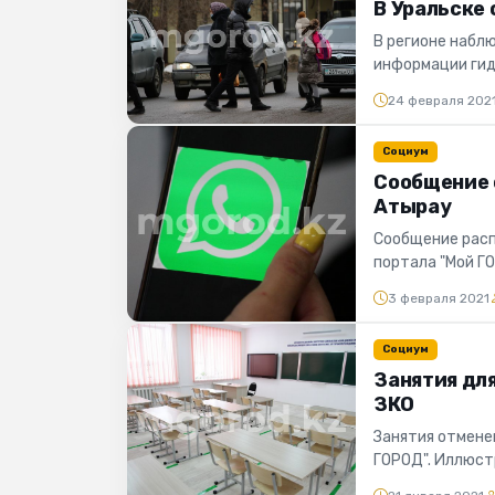
В Уральске
В регионе набл
информации гид
наблюдается мет
24 февраля 202
Социум
Сообщение 
Атырау
Сообщение расп
портала "Мой ГО
с завтрашнего дн
3 февраля 2021
Социум
Занятия для
ЗКО
Занятия отмене
ГОРОД". Иллюст
по ЗКО 21 январ..