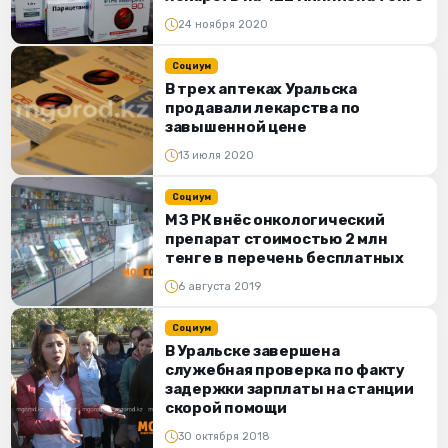
24 ноября 2020
Социум
В трех аптеках Уральска
продавали лекарства по
завышенной цене
13 июля 2020
Социум
МЗ РК внёс онкологический
препарат стоимостью 2 млн
тенге в перечень бесплатных
6 августа 2019
Социум
В Уральске завершена
служебная проверка по факту
задержки зарплаты на станции
скорой помощи
30 октября 2018