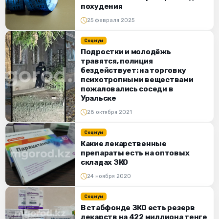
похудения
25 февраля 2025
Социум
Подростки и молодёжь
травятся, полиция
бездействует: на торговку
психотропными веществами
пожаловались соседи в
Уральске
28 октября 2021
Социум
Какие лекарственные
препараты есть на оптовых
складах ЗКО
24 ноября 2020
Социум
В стабфонде ЗКО есть резерв
лекарств на 422 миллиона тенге