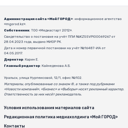
Администрация сайта «Мой ГОРОД»
: информационное агентство
«mgorod.kz».
Собственник
: ТОО «Медиастарт 2012».
Свидетельство о постановке на учёт ППИ №KZ55VPI00069267 от
28.04.2023 года, выдано МИОР РК.
Дата и номер первичной постановки на учёт №16487-ИА от
04.05.2017.
Директор
: Карин Е.
Главный редактор
: Кайнеденова А.Б.
Уральск, улица Нурпеисовой, 12/1, офис №102.
Материалы, опубликованные со знаком ®, а также под рубриками
«Новости компаний», «Бизнес» и «Выборы» носят рекламный характер.
Ответственность за них несёт рекламодатель.
Условия использования материалов сайта
Редакционная политика медиахолдинга «Мой ГОРОД»
Контакты